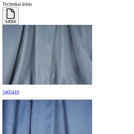
Technikai leírás
54054
5405410