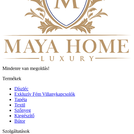
Mindenre van megoldás!
Termékek
Díszléc
Exkluzív Fém Villanykapcsolók
Tapéta
Textil
Szőnyeg
Kiegészítő
Bútor
Szolgáltatások