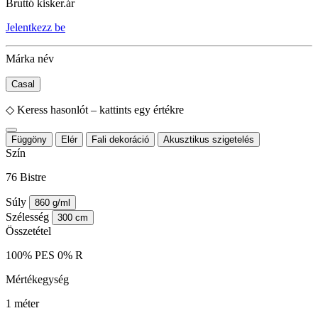
Bruttó kisker.ár
Jelentkezz be
Márka név
Casal
◇
Keress hasonlót – kattints egy értékre
Függöny
Elér
Fali dekoráció
Akusztikus szigetelés
Szín
76 Bistre
Súly
860 g/ml
Szélesség
300 cm
Összetétel
100% PES 0% R
Mértékegység
1 méter