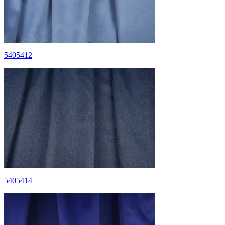
5405412
5405414