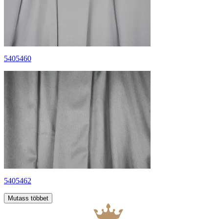
5405460
5405462
Mutass többet