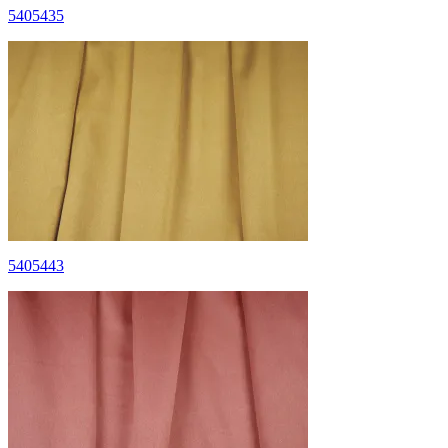
5405435
5405443