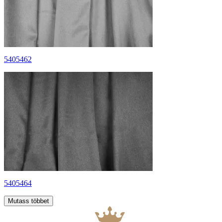
5405462
5405464
Mutass többet