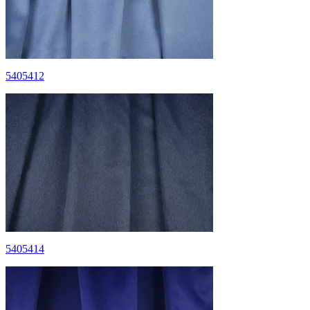
5405412
5405414