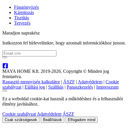
Függönyözés
Kárpitozás
Tisztítás
Tervezés
Maradjon naprakész
Iratkozzon fel hírlevelünkre, hogy azonnali információkhoz jusson.
MAYA HOME Kft. 2019-2026. Copyright © Minden jog
fenntartva.
Ragasztó mennyiség kalkulátor
|
ÁSZF
|
Adatvédelem
|
Cookie
szabályzat
|
Elállási jog
|
Szállítás
|
Panaszkezelés
|
Impresszum
Ez a weboldal cookie-kat használ a működéshez és a felhasználói
élmény javításához.
Cookie szabályzat
Adatvédelem
ÁSZF
Csak szükségesek
Beállítások
Elfogadom mind