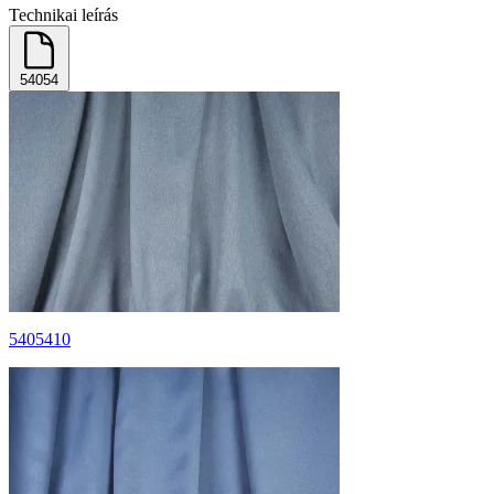
Technikai leírás
54054
5405410