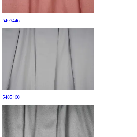
5405446
5405460