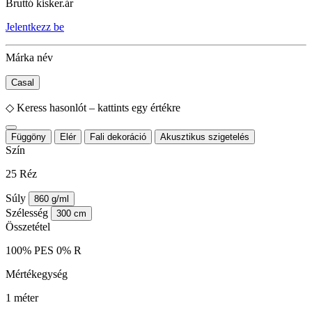
Bruttó kisker.ár
Jelentkezz be
Márka név
Casal
◇
Keress hasonlót – kattints egy értékre
Függöny
Elér
Fali dekoráció
Akusztikus szigetelés
Szín
25 Réz
Súly
860 g/ml
Szélesség
300 cm
Összetétel
100% PES 0% R
Mértékegység
1 méter