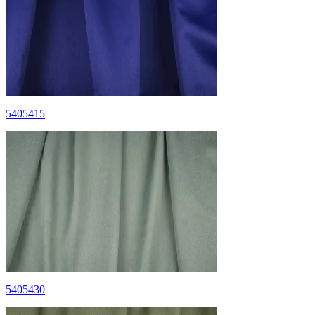
5405415
5405430