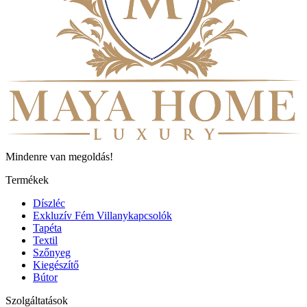
Mindenre van megoldás!
Termékek
Díszléc
Exkluzív Fém Villanykapcsolók
Tapéta
Textil
Szőnyeg
Kiegészítő
Bútor
Szolgáltatások