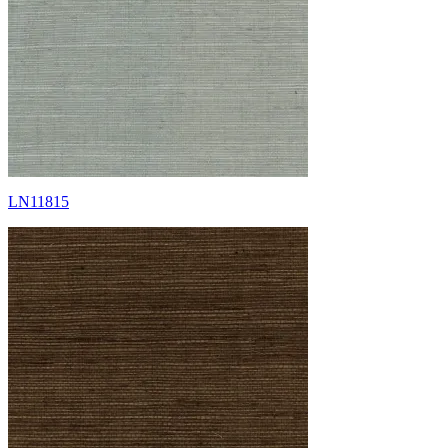
LN11815