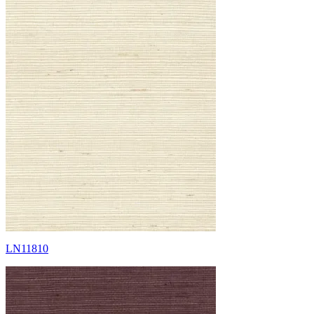
LN11810