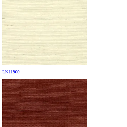
LN11800