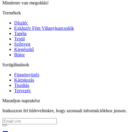
Mindenre van megoldás!
Termékek
Díszléc
Exkluzív Fém Villanykapcsolók
Tapéta
Textil
Szőnyeg
Kiegészítő
Bútor
Szolgáltatások
Függönyözés
Kárpitozás
Tisztítás
Tervezés
Maradjon naprakész
Iratkozzon fel hírlevelünkre, hogy azonnali információkhoz jusson.