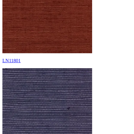
LN11801