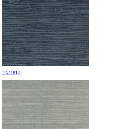
LN11812