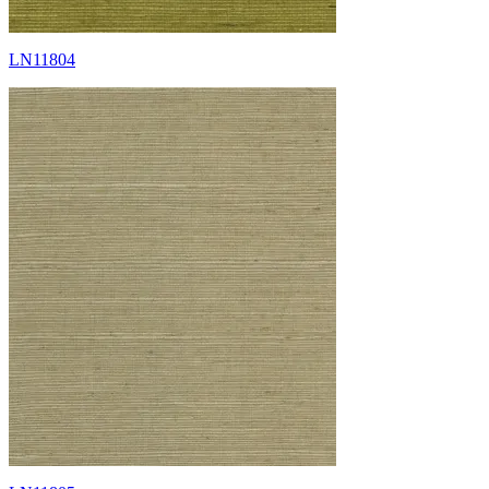
LN11804