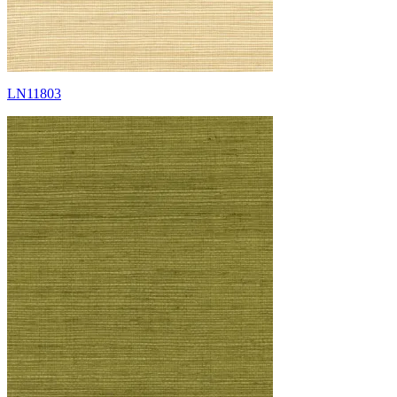
LN11803