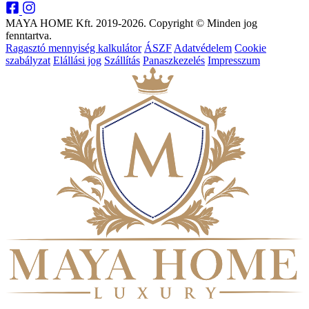
MAYA HOME Kft. 2019-2026. Copyright © Minden jog
fenntartva.
Ragasztó mennyiség kalkulátor
ÁSZF
Adatvédelem
Cookie
szabályzat
Elállási jog
Szállítás
Panaszkezelés
Impresszum