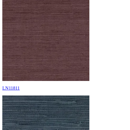
LN11811