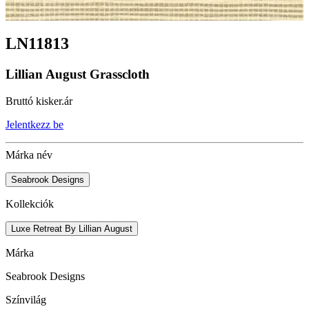
LN11813
Lillian August Grasscloth
Bruttó kisker.ár
Jelentkezz be
Márka név
Seabrook Designs
Kollekciók
Luxe Retreat By Lillian August
Márka
Seabrook Designs
Színvilág