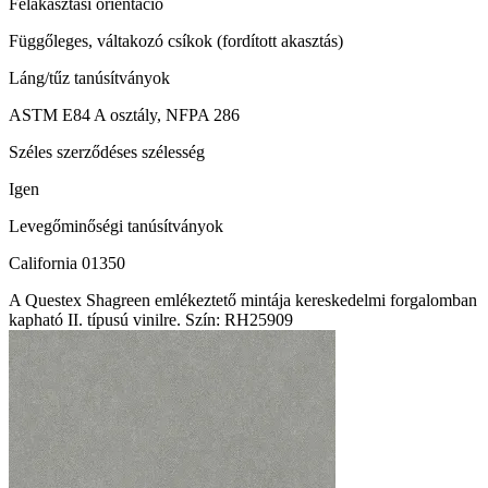
Felakasztási orientáció
Függőleges, váltakozó csíkok (fordított akasztás)
Láng/tűz tanúsítványok
ASTM E84 A osztály, NFPA 286
Széles szerződéses szélesség
Igen
Levegőminőségi tanúsítványok
California 01350
A Questex Shagreen emlékeztető mintája kereskedelmi forgalomban
kapható II. típusú vinilre. Szín: RH25909