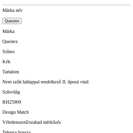
Márka név
Questex
Márka
Questex
Színes
Kék
Tartalom
Nem szőtt hátlappal rendelkező II. típusú vinil
Színvilág
RH25909
Design Match
Véletlenszerű/szabad mérkőzés
Tekercs hossza