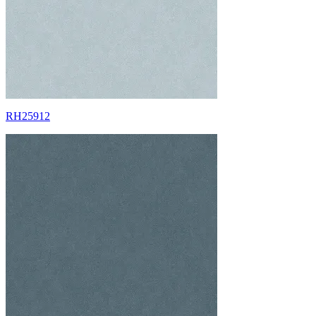
RH25912