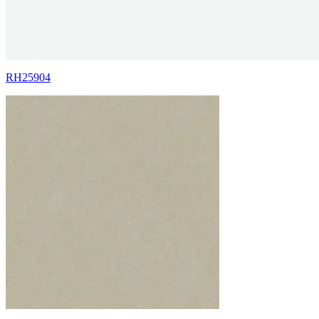
RH25904