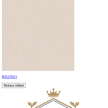
RH25921
Mutass többet