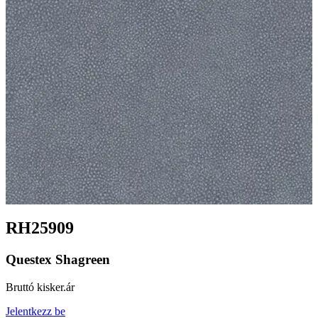
RH25909
Questex Shagreen
Bruttó kisker.ár
Jelentkezz be