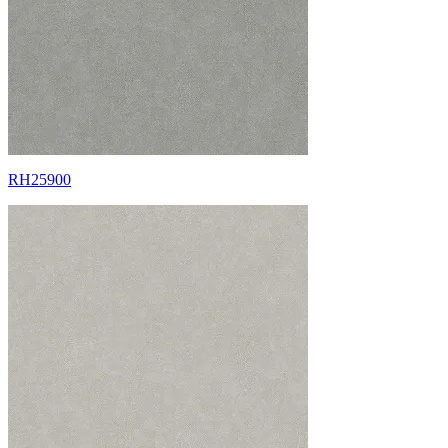
RH25900