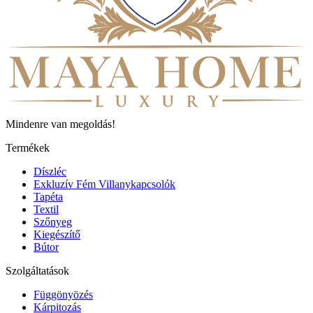
Mindenre van megoldás!
Termékek
Díszléc
Exkluzív Fém Villanykapcsolók
Tapéta
Textil
Szőnyeg
Kiegészítő
Bútor
Szolgáltatások
Függönyözés
Kárpitozás