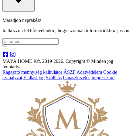
Maradjon naprakész
Iratkozzon fel hírlevelünkre, hogy azonnali információkhoz jusson.
MAYA HOME Kft. 2019-2026. Copyright © Minden jog
fenntartva.
Ragasztó mennyiség kalkulátor
ÁSZF
Adatvédelem
Cookie
szabályzat
Elállási jog
Szállítás
Panaszkezelés
Impresszum