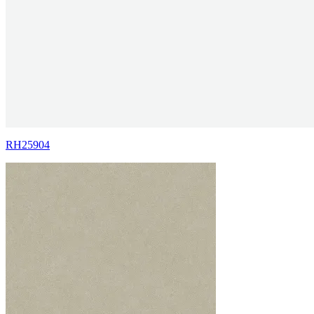
RH25904