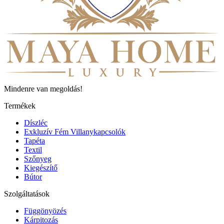
Mindenre van megoldás!
Termékek
Díszléc
Exkluzív Fém Villanykapcsolók
Tapéta
Textil
Szőnyeg
Kiegészítő
Bútor
Szolgáltatások
Függönyözés
Kárpitozás