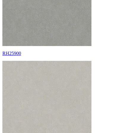
RH25900