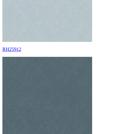
RH25912