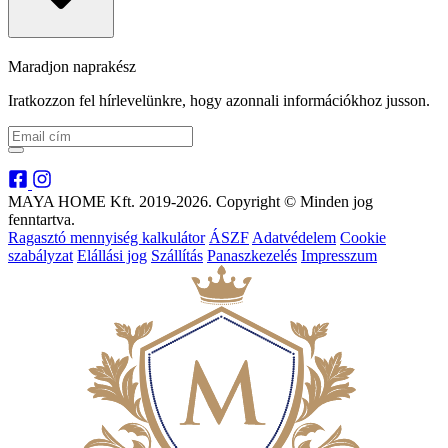
Maradjon naprakész
Iratkozzon fel hírlevelünkre, hogy azonnali információkhoz jusson.
MAYA HOME Kft. 2019-2026. Copyright © Minden jog
fenntartva.
Ragasztó mennyiség kalkulátor
ÁSZF
Adatvédelem
Cookie
szabályzat
Elállási jog
Szállítás
Panaszkezelés
Impresszum