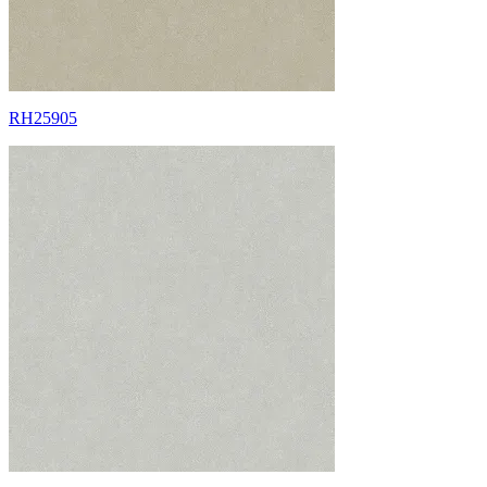
RH25905