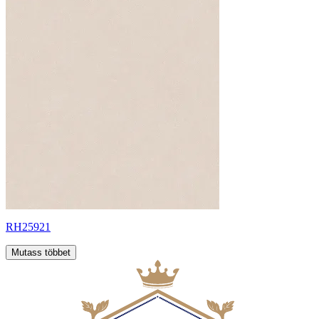
RH25921
Mutass többet