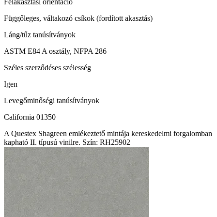
Felakasztási orientáció
Függőleges, váltakozó csíkok (fordított akasztás)
Láng/tűz tanúsítványok
ASTM E84 A osztály, NFPA 286
Széles szerződéses szélesség
Igen
Levegőminőségi tanúsítványok
California 01350
A Questex Shagreen emlékeztető mintája kereskedelmi forgalomban
kapható II. típusú vinilre. Szín: RH25902