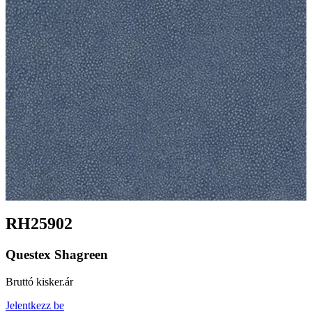
RH25902
Questex Shagreen
Bruttó kisker.ár
Jelentkezz be