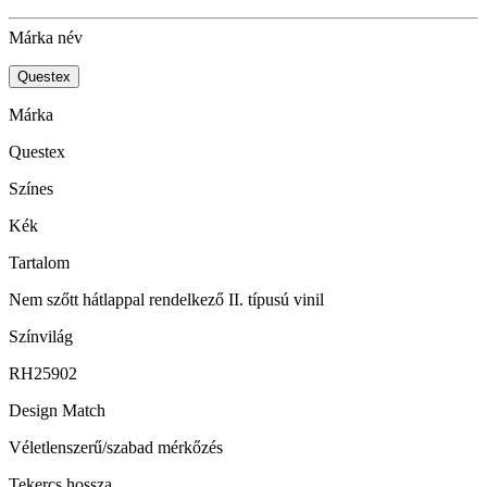
Márka név
Questex
Márka
Questex
Színes
Kék
Tartalom
Nem szőtt hátlappal rendelkező II. típusú vinil
Színvilág
RH25902
Design Match
Véletlenszerű/szabad mérkőzés
Tekercs hossza