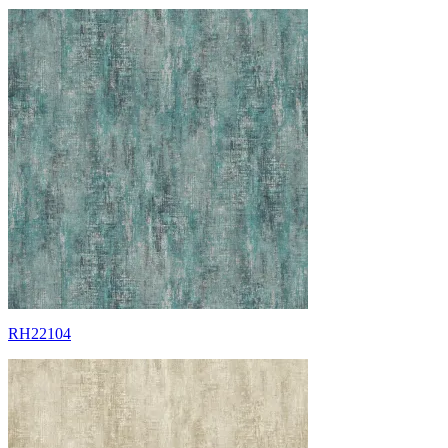
RH22104