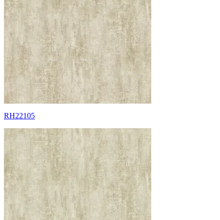
RH22105