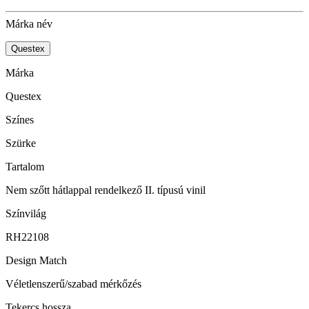
Márka név
Questex
Márka
Questex
Színes
Szürke
Tartalom
Nem szőtt hátlappal rendelkező II. típusú vinil
Színvilág
RH22108
Design Match
Véletlenszerű/szabad mérkőzés
Tekercs hossza