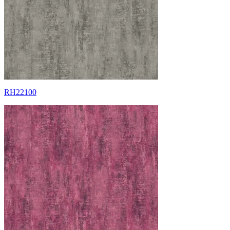
RH22100