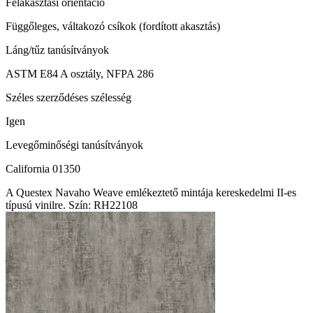
Felakasztási orientáció
Függőleges, váltakozó csíkok (fordított akasztás)
Láng/tűz tanúsítványok
ASTM E84 A osztály, NFPA 286
Széles szerződéses szélesség
Igen
Levegőminőségi tanúsítványok
California 01350
A Questex Navaho Weave emlékeztető mintája kereskedelmi II-es
típusú vinilre. Szín: RH22108