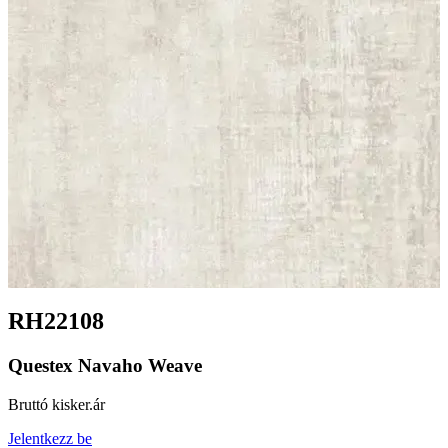
RH22108
Questex Navaho Weave
Bruttó kisker.ár
Jelentkezz be