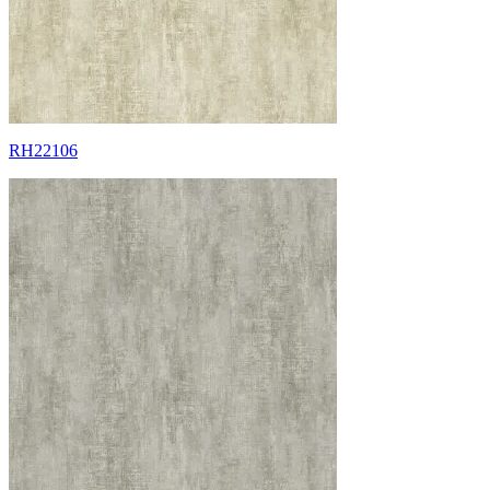
RH22106