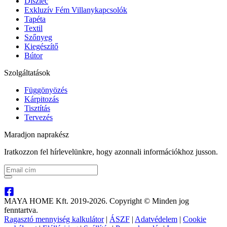
Díszléc
Exkluzív Fém Villanykapcsolók
Tapéta
Textil
Szőnyeg
Kiegészítő
Bútor
Szolgáltatások
Függönyözés
Kárpitozás
Tisztítás
Tervezés
Maradjon naprakész
Iratkozzon fel hírlevelünkre, hogy azonnali információkhoz jusson.
MAYA HOME Kft. 2019-2026. Copyright © Minden jog
fenntartva.
Ragasztó mennyiség kalkulátor
|
ÁSZF
|
Adatvédelem
|
Cookie