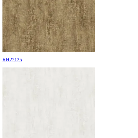
RH22125