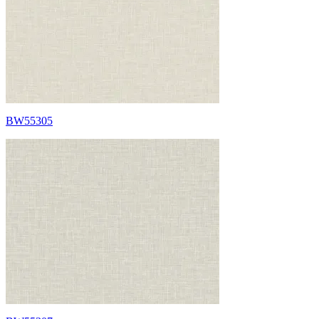
BW55305