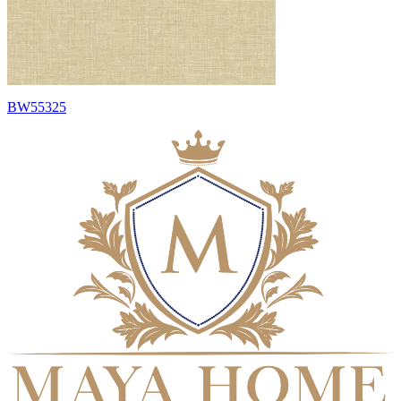
BW55325