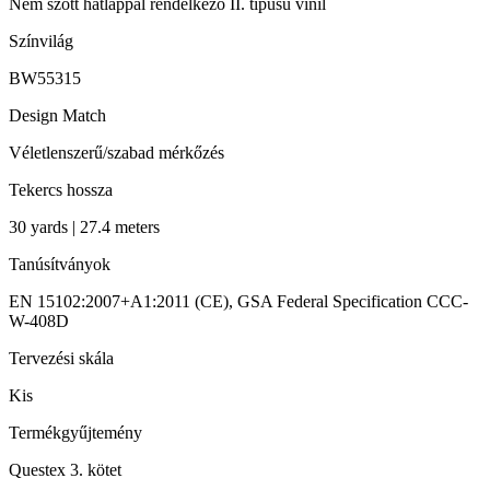
Nem szőtt hátlappal rendelkező II. típusú vinil
Színvilág
BW55315
Design Match
Véletlenszerű/szabad mérkőzés
Tekercs hossza
30 yards | 27.4 meters
Tanúsítványok
EN 15102:2007+A1:2011 (CE), GSA Federal Specification CCC-
W-408D
Tervezési skála
Kis
Termékgyűjtemény
Questex 3. kötet