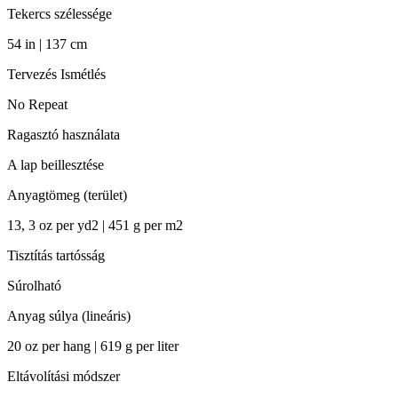
Tekercs szélessége
54 in | 137 cm
Tervezés Ismétlés
No Repeat
Ragasztó használata
A lap beillesztése
Anyagtömeg (terület)
13, 3 oz per yd2 | 451 g per m2
Tisztítás tartósság
Súrolható
Anyag súlya (lineáris)
20 oz per hang | 619 g per liter
Eltávolítási módszer