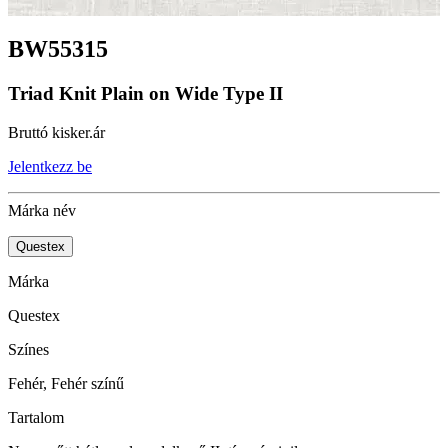
BW55315
Triad Knit Plain on Wide Type II
Bruttó kisker.ár
Jelentkezz be
Márka név
Questex
Márka
Questex
Színes
Fehér, Fehér színű
Tartalom