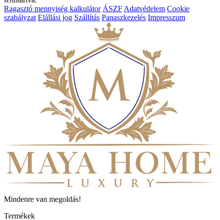
Ragasztó mennyiség kalkulátor
ÁSZF
Adatvédelem
Cookie
szabályzat
Elállási jog
Szállítás
Panaszkezelés
Impresszum
Mindenre van megoldás!
Termékek