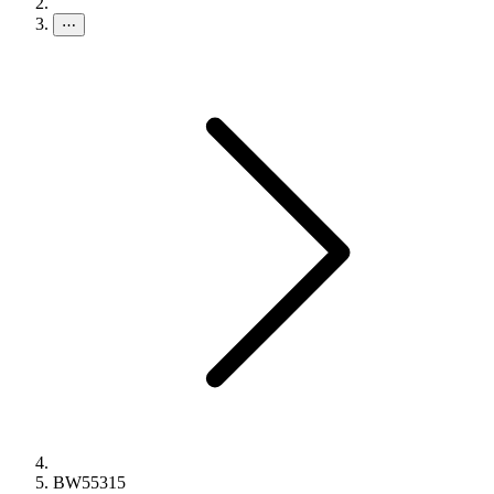
⋯
BW55315