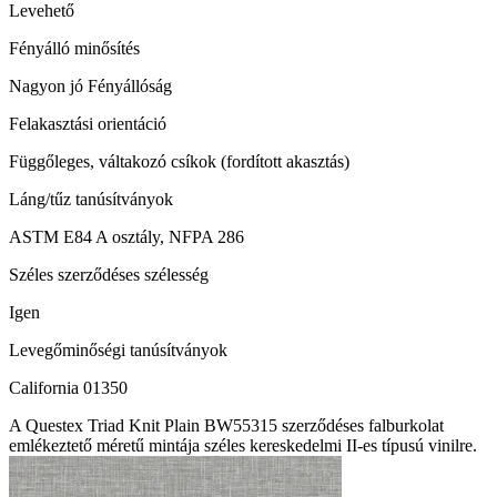
Levehető
Fényálló minősítés
Nagyon jó Fényállóság
Felakasztási orientáció
Függőleges, váltakozó csíkok (fordított akasztás)
Láng/tűz tanúsítványok
ASTM E84 A osztály, NFPA 286
Széles szerződéses szélesség
Igen
Levegőminőségi tanúsítványok
California 01350
A Questex Triad Knit Plain BW55315 szerződéses falburkolat
emlékeztető méretű mintája széles kereskedelmi II-es típusú vinilre.