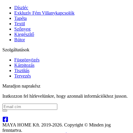
Díszléc
Exkluzív Fém Villanykapcsolók
Tapéta
Textil
Szőnyeg
Kiegészítő
Bútor
Szolgáltatások
Függönyözés
Kárpitozás
Tisztítás
Tervezés
Maradjon naprakész
Iratkozzon fel hírlevelünkre, hogy azonnali információkhoz jusson.
MAYA HOME Kft. 2019-2026. Copyright © Minden jog
fenntartva.