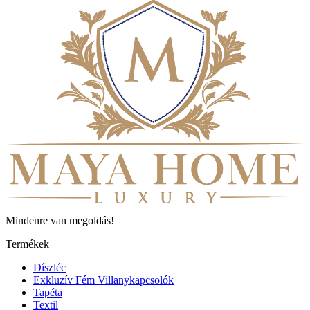
Mindenre van megoldás!
Termékek
Díszléc
Exkluzív Fém Villanykapcsolók
Tapéta
Textil