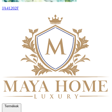
JA41202F
Termékek