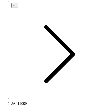
⋯
JA41209F