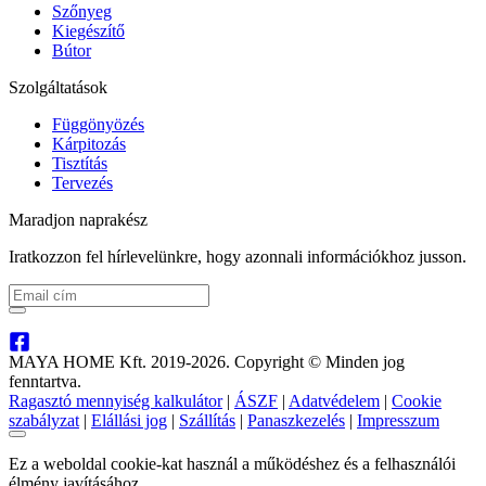
Szőnyeg
Kiegészítő
Bútor
Szolgáltatások
Függönyözés
Kárpitozás
Tisztítás
Tervezés
Maradjon naprakész
Iratkozzon fel hírlevelünkre, hogy azonnali információkhoz jusson.
MAYA HOME Kft. 2019-2026. Copyright © Minden jog
fenntartva.
Ragasztó mennyiség kalkulátor
|
ÁSZF
|
Adatvédelem
|
Cookie
szabályzat
|
Elállási jog
|
Szállítás
|
Panaszkezelés
|
Impresszum
Ez a weboldal cookie-kat használ a működéshez és a felhasználói
élmény javításához.