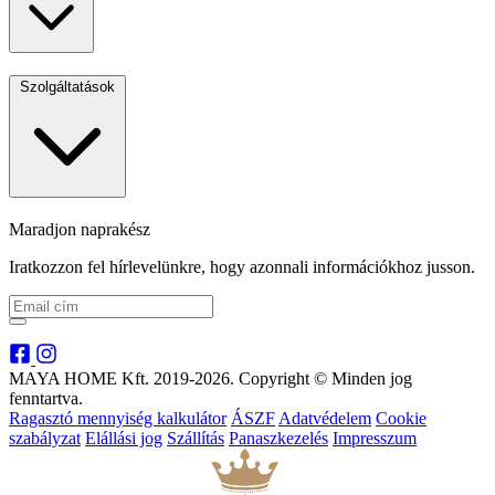
Szolgáltatások
Maradjon naprakész
Iratkozzon fel hírlevelünkre, hogy azonnali információkhoz jusson.
MAYA HOME Kft. 2019-2026. Copyright © Minden jog
fenntartva.
Ragasztó mennyiség kalkulátor
ÁSZF
Adatvédelem
Cookie
szabályzat
Elállási jog
Szállítás
Panaszkezelés
Impresszum