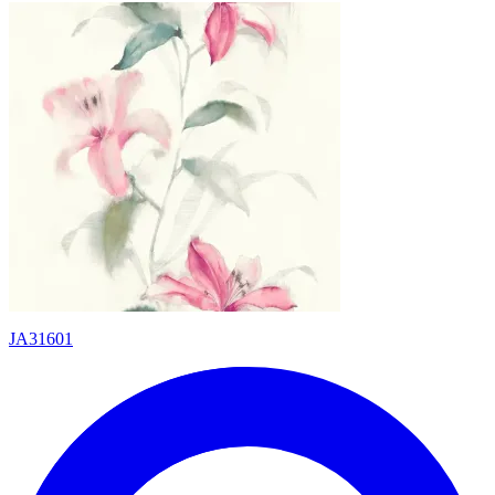
JA31601