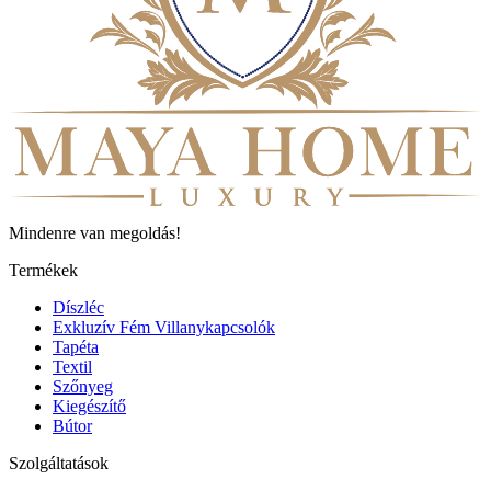
Mindenre van megoldás!
Termékek
Díszléc
Exkluzív Fém Villanykapcsolók
Tapéta
Textil
Szőnyeg
Kiegészítő
Bútor
Szolgáltatások