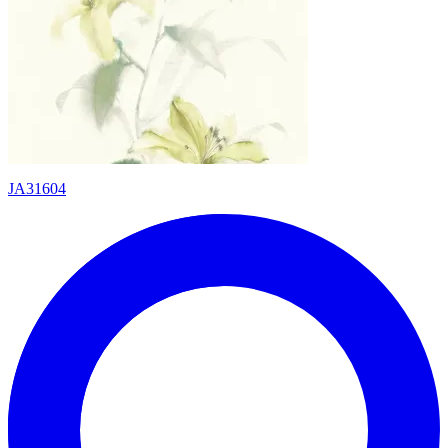
JA31604