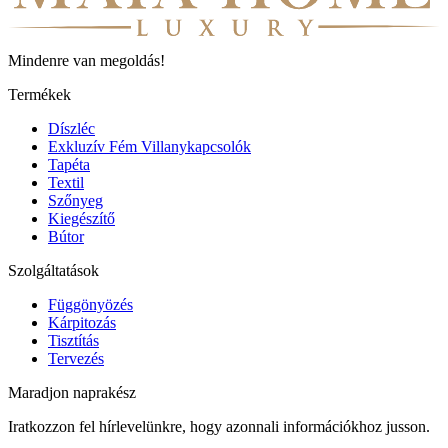
Mindenre van megoldás!
Termékek
Díszléc
Exkluzív Fém Villanykapcsolók
Tapéta
Textil
Szőnyeg
Kiegészítő
Bútor
Szolgáltatások
Függönyözés
Kárpitozás
Tisztítás
Tervezés
Maradjon naprakész
Iratkozzon fel hírlevelünkre, hogy azonnali információkhoz jusson.