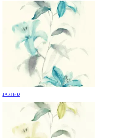
JA31602