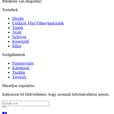
Mindenre van megoldás!
Termékek
Díszléc
Exkluzív Fém Villanykapcsolók
Tapéta
Textil
Szőnyeg
Kiegészítő
Bútor
Szolgáltatások
Függönyözés
Kárpitozás
Tisztítás
Tervezés
Maradjon naprakész
Iratkozzon fel hírlevelünkre, hogy azonnali információkhoz jusson.