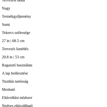
Tervezési skála
Nagy
Termékgyűjtemény
Sumi
Tekercs szélessége
27 in | 68.5 cm
Tervezés Ismétlés
20.8 in | 53 cm
Ragasztó használata
A lap beillesztése
Tisztítás tartósság
Mosható
Eltávolítási módszer
Nedves eltávolítható