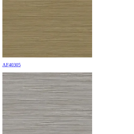
AF40305