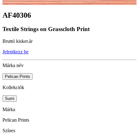
AF40306
Textile Strings on Grasscloth Print
Bruttó kisker.ár
Jelentkezz be
Márka név
Pelican Prints
Kollekciók
Sumi
Márka
Pelican Prints
Színes