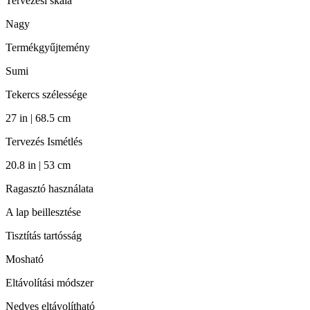
Tervezési skála
Nagy
Termékgyűjtemény
Sumi
Tekercs szélessége
27 in | 68.5 cm
Tervezés Ismétlés
20.8 in | 53 cm
Ragasztó használata
A lap beillesztése
Tisztítás tartósság
Mosható
Eltávolítási módszer
Nedves eltávolítható