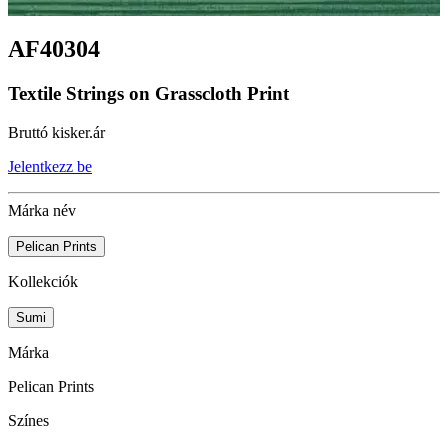
AF40304
Textile Strings on Grasscloth Print
Bruttó kisker.ár
Jelentkezz be
Márka név
Pelican Prints
Kollekciók
Sumi
Márka
Pelican Prints
Színes