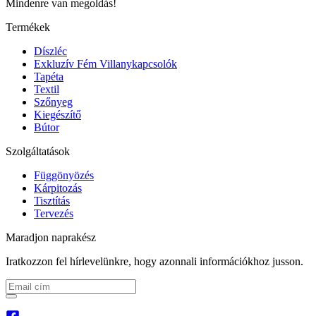
Mindenre van megoldás!
Termékek
Díszléc
Exkluzív Fém Villanykapcsolók
Tapéta
Textil
Szőnyeg
Kiegészítő
Bútor
Szolgáltatások
Függönyözés
Kárpitozás
Tisztítás
Tervezés
Maradjon naprakész
Iratkozzon fel hírlevelünkre, hogy azonnali információkhoz jusson.