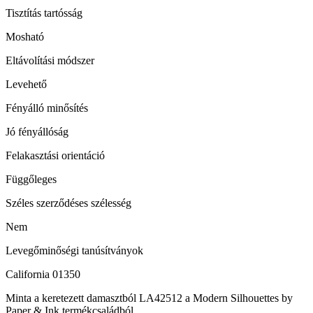
Tisztítás tartósság
Mosható
Eltávolítási módszer
Levehető
Fényálló minősítés
Jó fényállóság
Felakasztási orientáció
Függőleges
Széles szerződéses szélesség
Nem
Levegőminőségi tanúsítványok
California 01350
Minta a keretezett damasztból LA42512 a Modern Silhouettes by
Paper & Ink termékcsaládból