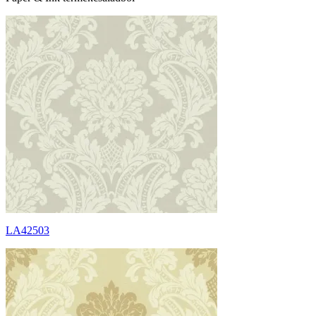
LA42503