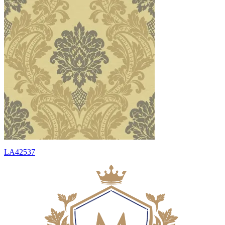
LA42537