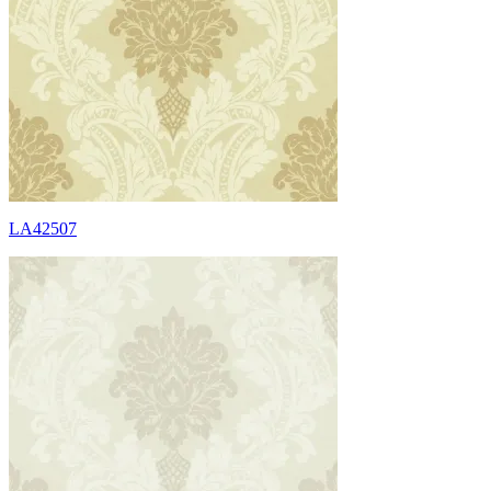
LA42507