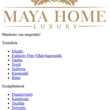
Mindenre van megoldás!
Termékek
Díszléc
Exkluzív Fém Villanykapcsolók
Tapéta
Textil
Szőnyeg
Kiegészítő
Bútor
Szolgáltatások
Függönyözés
Kárpitozás
Tisztítás
Tervezés