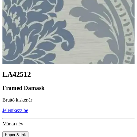
LA42512
Framed Damask
Bruttó kisker.ár
Jelentkezz be
Márka név
Paper & Ink