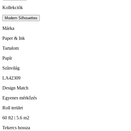
Kollekciók
Modern Silhouettes
Márka
Paper & Ink
Tartalom
Papír
Színvilág
LA42309
Design Match
Egyenes mérkőzés
Roll terület
60 ft2 | 5.6 m2
Tekercs hossza