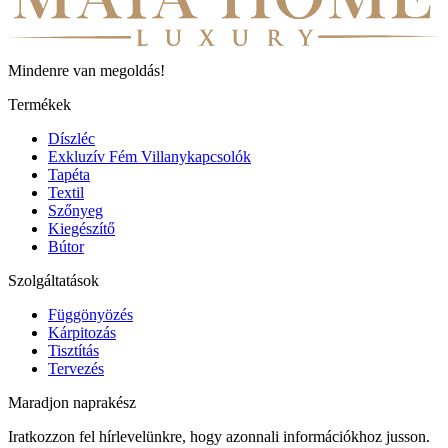
Mindenre van megoldás!
Termékek
Díszléc
Exkluzív Fém Villanykapcsolók
Tapéta
Textil
Szőnyeg
Kiegészítő
Bútor
Szolgáltatások
Függönyözés
Kárpitozás
Tisztítás
Tervezés
Maradjon naprakész
Iratkozzon fel hírlevelünkre, hogy azonnali információkhoz jusson.