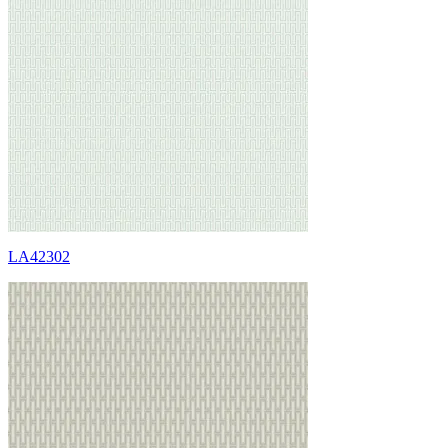
LA42302