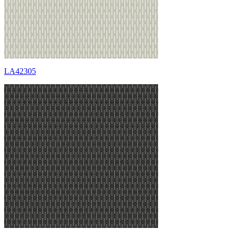
LA42305