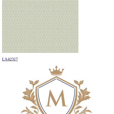
LA42317