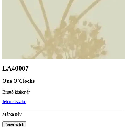
LA40007
One O'Clocks
Bruttó kisker.ár
Jelentkezz be
Márka név
Paper & Ink