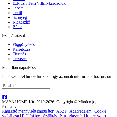
Exkluzív Fém Villanykapcsolók
Tapéta
Textil
Szőnyeg
Kiegészítő
Bútor
Szolgáltatások
Függönyözés
Kárpitozás
Tisztítás
Tervezés
Maradjon naprakész
Iratkozzon fel hírlevelünkre, hogy azonnali információkhoz jusson.
MAYA HOME Kft. 2019-2026. Copyright © Minden jog
fenntartva.
Ragasztó mennyiség kalkulátor
|
ÁSZF
|
Adatvédelem
|
Cookie
szabályzat
|
Elállási jog
|
Szállítás
|
Panaszkezelés
|
Impresszum