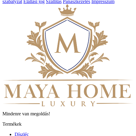
szabályzat
Elállási jog
Szállítás
Panaszkezelés
Impresszum
Mindenre van megoldás!
Termékek
Díszléc