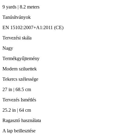
9 yards | 8.2 meters
Tanúsítványok
EN 15102:2007+A1:2011 (CE)
Tervezési skála
Nagy
Termékgyűjtemény
Modern sziluettek
Tekercs szélessége
27 in | 68.5 cm
Tervezés Ismétlés
25.2 in | 64 cm
Ragasztó használata
A lap beillesztése