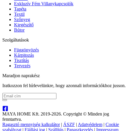
Exkluzív Fém Villanykapcsolók
Tapéta
Textil
Szőnyeg
Kiegészítő
Bútor
Szolgáltatások
Függönyözés
Kárpitozás
Tisztítás
Tervezés
Maradjon naprakész
Iratkozzon fel hírlevelünkre, hogy azonnali információkhoz jusson.
MAYA HOME Kft. 2019-2026. Copyright © Minden jog
fenntartva.
Ragasztó mennyiség kalkulátor
|
ÁSZF
|
Adatvédelem
|
Cookie
szabályzat
|
Elállási jog
|
Szállítás
|
Panaszkezelés
|
Impresszum