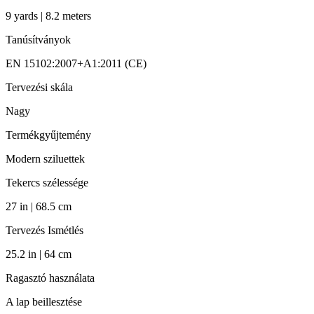
9 yards | 8.2 meters
Tanúsítványok
EN 15102:2007+A1:2011 (CE)
Tervezési skála
Nagy
Termékgyűjtemény
Modern sziluettek
Tekercs szélessége
27 in | 68.5 cm
Tervezés Ismétlés
25.2 in | 64 cm
Ragasztó használata
A lap beillesztése