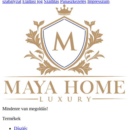
szabályzat
Elállási jog
Szállítás
Panaszkezelés
Impresszum
Mindenre van megoldás!
Termékek
Díszléc