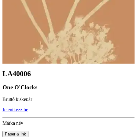
LA40006
One O'Clocks
Bruttó kisker.ár
Jelentkezz be
Márka név
Paper & Ink