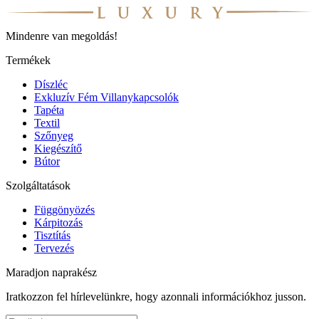
Mindenre van megoldás!
Termékek
Díszléc
Exkluzív Fém Villanykapcsolók
Tapéta
Textil
Szőnyeg
Kiegészítő
Bútor
Szolgáltatások
Függönyözés
Kárpitozás
Tisztítás
Tervezés
Maradjon naprakész
Iratkozzon fel hírlevelünkre, hogy azonnali információkhoz jusson.