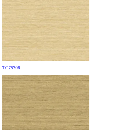
TC75306