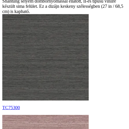
Shantung selyem dombornyomással ellátott, II-es típusú vinilre
készült sima felület. Ez a dizájn keskeny szélességben (27 in / 68,5
cm) is kapható.
TC75300