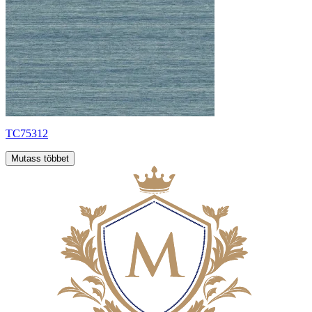
TC75312
Mutass többet