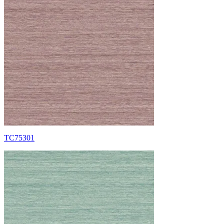
TC75301