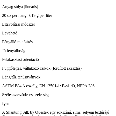
Anyag súlya (lineáris)
20 oz per hang | 619 g per liter
Eltávolítási módszer
Levehető
Fényálló minősítés
Jó fényállóság
Felakasztási orientáció
Függőleges, váltakozó csíkok (fordított akasztás)
Láng/tűz tanúsítványok
ASTM E84 A osztály, EN 13501-1: B-s1 d0, NFPA 286
Széles szerződéses szélesség
Igen
A Shantung Silk by Questex egy sokszínű, sima, selyem textúrájú