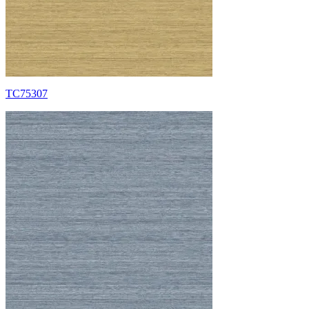
TC75307