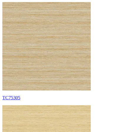
TC75305