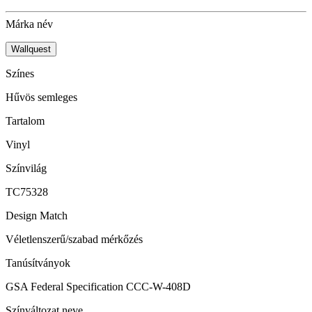
Márka név
Wallquest
Színes
Hűvös semleges
Tartalom
Vinyl
Színvilág
TC75328
Design Match
Véletlenszerű/szabad mérkőzés
Tanúsítványok
GSA Federal Specification CCC-W-408D
Színváltozat neve