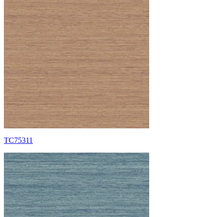
TC75311