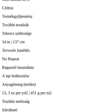
Cédrus
Termékgyűjtemény
További textúrák
Tekercs szélessége
54 in | 137 cm
Tervezés Ismétlés
No Repeat
Ragasztó használata
A lap beillesztése
Anyagtömeg (terület)
13, 3 oz per yd2 | 451 g per m2
Tisztítás tartósság
Súrolható