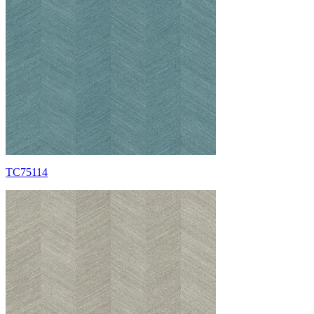
TC75114