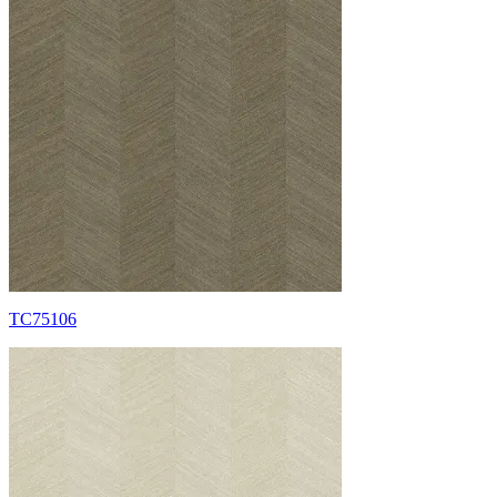
TC75106