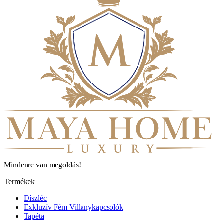
Mindenre van megoldás!
Termékek
Díszléc
Exkluzív Fém Villanykapcsolók
Tapéta