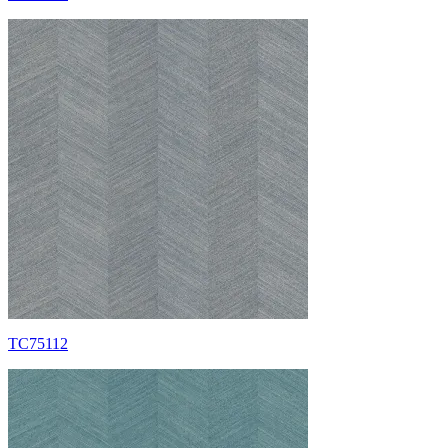
TC75112