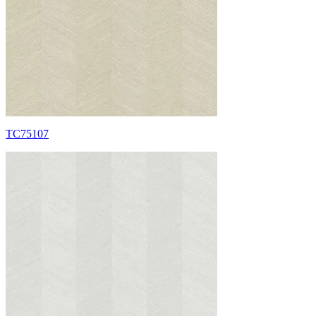
TC75107