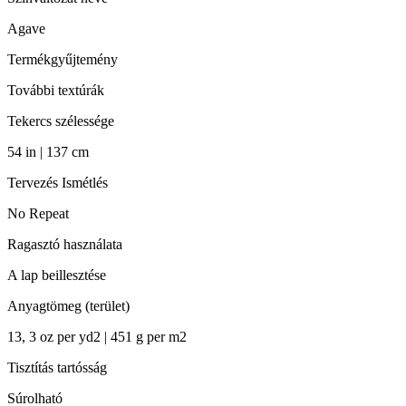
Agave
Termékgyűjtemény
További textúrák
Tekercs szélessége
54 in | 137 cm
Tervezés Ismétlés
No Repeat
Ragasztó használata
A lap beillesztése
Anyagtömeg (terület)
13, 3 oz per yd2 | 451 g per m2
Tisztítás tartósság
Súrolható