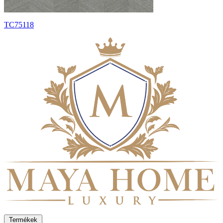
TC75118
Termékek