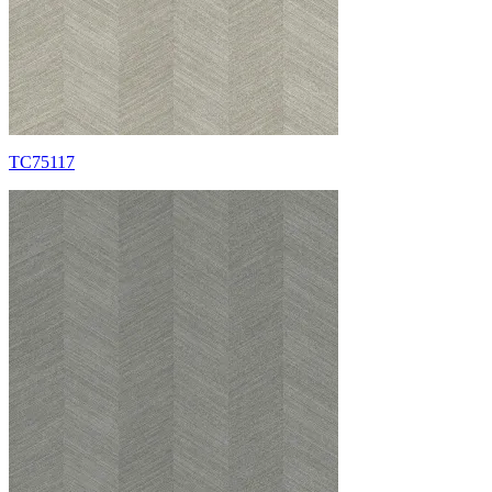
TC75117