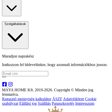
Szolgáltatások
Maradjon naprakész
Iratkozzon fel hírlevelünkre, hogy azonnali információkhoz jusson.
MAYA HOME Kft. 2019-2026. Copyright © Minden jog
fenntartva.
Ragasztó mennyiség kalkulátor
ÁSZF
Adatvédelem
Cookie
szabályzat
Elállási jog
Szállítás
Panaszkezelés
Impresszum