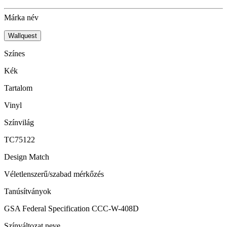
Márka név
Wallquest
Színes
Kék
Tartalom
Vinyl
Színvilág
TC75122
Design Match
Véletlenszerű/szabad mérkőzés
Tanúsítványok
GSA Federal Specification CCC-W-408D
Színváltozat neve