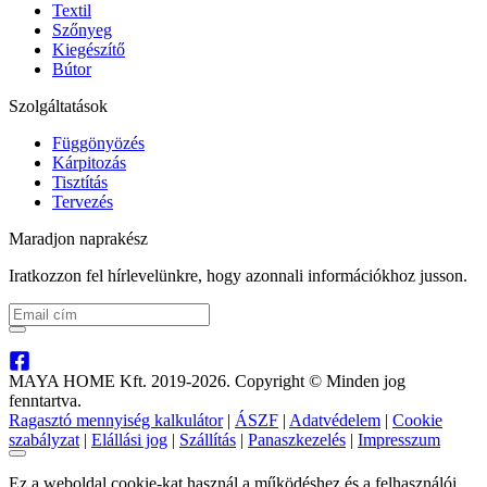
Textil
Szőnyeg
Kiegészítő
Bútor
Szolgáltatások
Függönyözés
Kárpitozás
Tisztítás
Tervezés
Maradjon naprakész
Iratkozzon fel hírlevelünkre, hogy azonnali információkhoz jusson.
MAYA HOME Kft. 2019-2026. Copyright © Minden jog
fenntartva.
Ragasztó mennyiség kalkulátor
|
ÁSZF
|
Adatvédelem
|
Cookie
szabályzat
|
Elállási jog
|
Szállítás
|
Panaszkezelés
|
Impresszum
Ez a weboldal cookie-kat használ a működéshez és a felhasználói