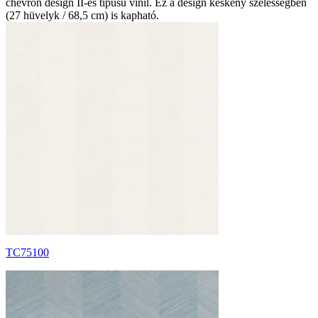
chevron design II-es típusú vinil. Ez a design keskeny szélességben
(27 hüvelyk / 68,5 cm) is kapható.
TC75100