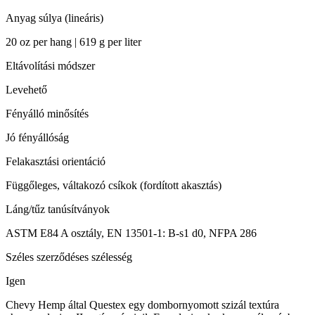
Anyag súlya (lineáris)
20 oz per hang | 619 g per liter
Eltávolítási módszer
Levehető
Fényálló minősítés
Jó fényállóság
Felakasztási orientáció
Függőleges, váltakozó csíkok (fordított akasztás)
Láng/tűz tanúsítványok
ASTM E84 A osztály, EN 13501-1: B-s1 d0, NFPA 286
Széles szerződéses szélesség
Igen
Chevy Hemp által Questex egy dombornyomott szizál textúra