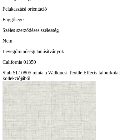
Felakasztási orientáció
Függőleges
Széles szerződéses szélesség
Nem
Levegőminőségi tanúsítványok
California 01350
Slub SL10805 minta a Wallquest Textile Effects falburkolat
kollekciójából