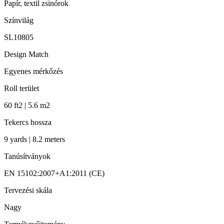
Papír, textil zsinórok
Színvilág
SL10805
Design Match
Egyenes mérkőzés
Roll terület
60 ft2 | 5.6 m2
Tekercs hossza
9 yards | 8.2 meters
Tanúsítványok
EN 15102:2007+A1:2011 (CE)
Tervezési skála
Nagy