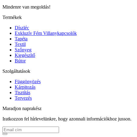
Mindenre van megoldás!
Termékek
Díszléc
Exkluzív Fém Villanykapcsolók
Tapéta
Textil
Szőnyeg
Kiegészítő
Bútor
Szolgáltatások
Függönyözés
Kárpitozás
Tisztítás
Tervezés
Maradjon naprakész
Iratkozzon fel hírlevelünkre, hogy azonnali információkhoz jusson.