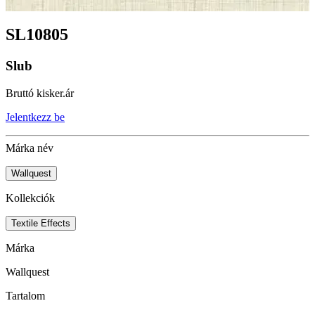
SL10805
Slub
Bruttó kisker.ár
Jelentkezz be
Márka név
Wallquest
Kollekciók
Textile Effects
Márka
Wallquest
Tartalom