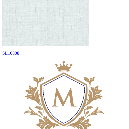
SL10808