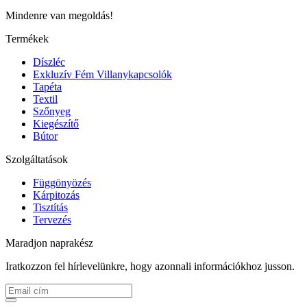
Mindenre van megoldás!
Termékek
Díszléc
Exkluzív Fém Villanykapcsolók
Tapéta
Textil
Szőnyeg
Kiegészítő
Bútor
Szolgáltatások
Függönyözés
Kárpitozás
Tisztítás
Tervezés
Maradjon naprakész
Iratkozzon fel hírlevelünkre, hogy azonnali információkhoz jusson.