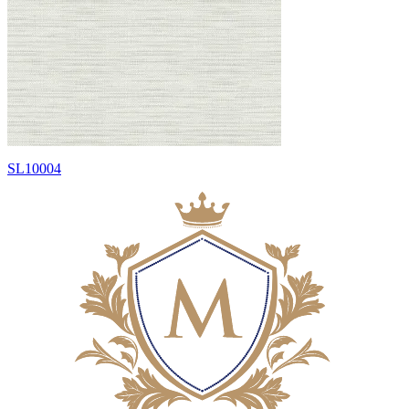
SL10004