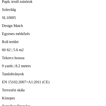
Papír, textil zsinórok
Színvilág
SL10005
Design Match
Egyenes mérkőzés
Roll terület
60 ft2 | 5.6 m2
Tekercs hossza
9 yards | 8.2 meters
Tanúsítványok
EN 15102:2007+A1:2011 (CE)
Tervezési skála
Közepes