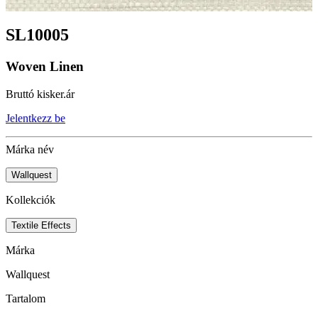
SL10005
Woven Linen
Bruttó kisker.ár
Jelentkezz be
Márka név
Wallquest
Kollekciók
Textile Effects
Márka
Wallquest
Tartalom