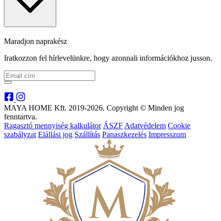
Maradjon naprakész
Iratkozzon fel hírlevelünkre, hogy azonnali információkhoz jusson.
MAYA HOME Kft. 2019-2026. Copyright © Minden jog
fenntartva.
Ragasztó mennyiség kalkulátor
ÁSZF
Adatvédelem
Cookie
szabályzat
Elállási jog
Szállítás
Panaszkezelés
Impresszum