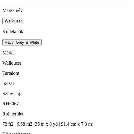
Márka név
Wallquest
Kollekciók
Navy, Grey & White
Márka
Wallquest
Tartalom
Szizál
Színvilág
RH6067
Roll terület
72 ft2 | 6.68 m2 (36 in x 8 yd | 91.4 cm x 7.3 m)