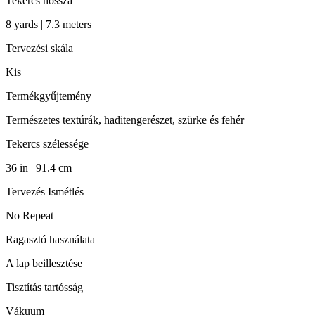
Tekercs hossza
8 yards | 7.3 meters
Tervezési skála
Kis
Termékgyűjtemény
Természetes textúrák, haditengerészet, szürke és fehér
Tekercs szélessége
36 in | 91.4 cm
Tervezés Ismétlés
No Repeat
Ragasztó használata
A lap beillesztése
Tisztítás tartósság
Vákuum