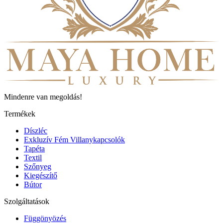
Mindenre van megoldás!
Termékek
Díszléc
Exkluzív Fém Villanykapcsolók
Tapéta
Textil
Szőnyeg
Kiegészítő
Bútor
Szolgáltatások
Függönyözés