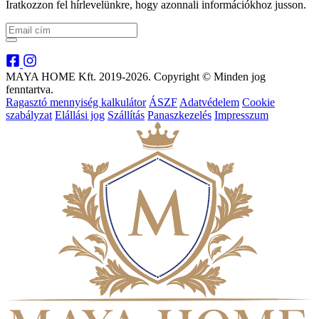
Iratkozzon fel hírlevelünkre, hogy azonnali információkhoz jusson.
MAYA HOME Kft. 2019-2026. Copyright © Minden jog
fenntartva.
Ragasztó mennyiség kalkulátor
ÁSZF
Adatvédelem
Cookie
szabályzat
Elállási jog
Szállítás
Panaszkezelés
Impresszum