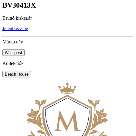
BV30413X
Bruttó kisker.ár
Jelentkezz be
Márka név
Wallquest
Kollekciók
Beach House