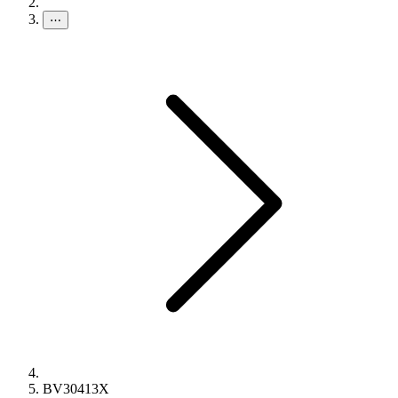
⋯
BV30413X