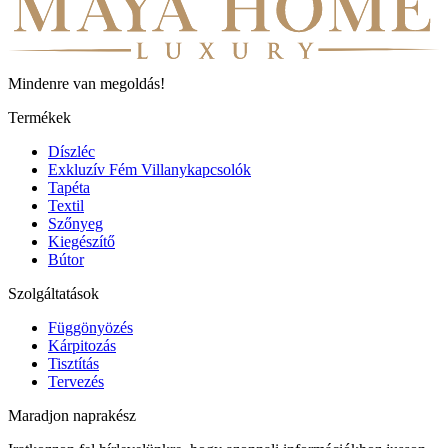
Mindenre van megoldás!
Termékek
Díszléc
Exkluzív Fém Villanykapcsolók
Tapéta
Textil
Szőnyeg
Kiegészítő
Bútor
Szolgáltatások
Függönyözés
Kárpitozás
Tisztítás
Tervezés
Maradjon naprakész