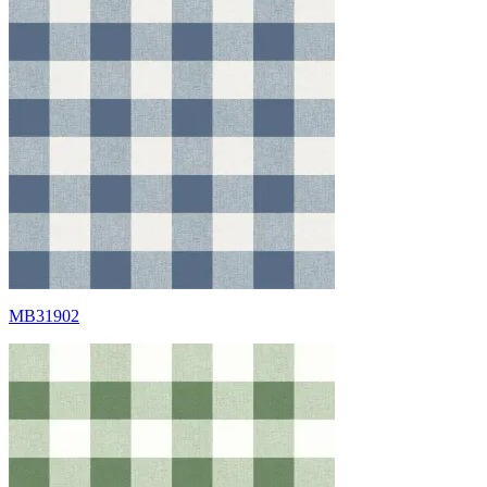
MB31902