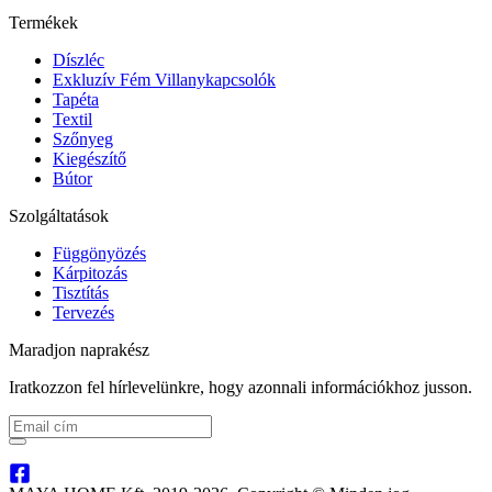
Termékek
Díszléc
Exkluzív Fém Villanykapcsolók
Tapéta
Textil
Szőnyeg
Kiegészítő
Bútor
Szolgáltatások
Függönyözés
Kárpitozás
Tisztítás
Tervezés
Maradjon naprakész
Iratkozzon fel hírlevelünkre, hogy azonnali információkhoz jusson.