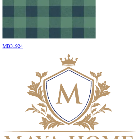
MB31924