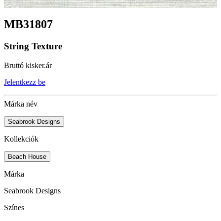
MB31807
String Texture
Bruttó kisker.ár
Jelentkezz be
Márka név
Seabrook Designs
Kollekciók
Beach House
Márka
Seabrook Designs
Színes