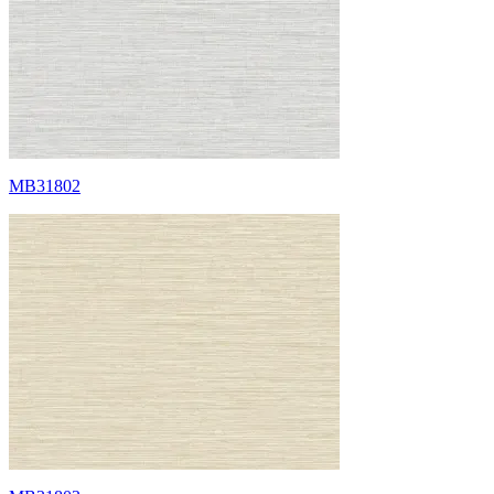
MB31802