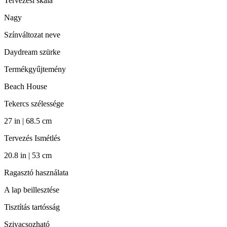
Tervezési skála
Nagy
Színváltozat neve
Daydream szürke
Termékgyűjtemény
Beach House
Tekercs szélessége
27 in | 68.5 cm
Tervezés Ismétlés
20.8 in | 53 cm
Ragasztó használata
A lap beillesztése
Tisztítás tartósság
Szivacsozható