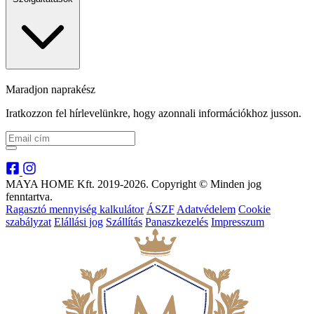
Maradjon naprakész
Iratkozzon fel hírlevelünkre, hogy azonnali információkhoz jusson.
MAYA HOME Kft. 2019-2026. Copyright © Minden jog
fenntartva.
Ragasztó mennyiség kalkulátor
ÁSZF
Adatvédelem
Cookie
szabályzat
Elállási jog
Szállítás
Panaszkezelés
Impresszum