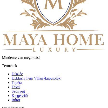
Mindenre van megoldás!
Termékek
Díszléc
Exkluzív Fém Villanykapcsolók
Tapéta
Textil
Szőnyeg
Kiegészítő
Bútor