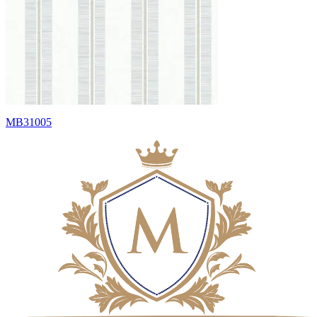
MB31005