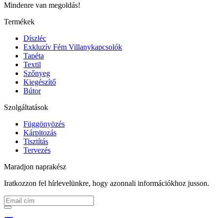
Mindenre van megoldás!
Termékek
Díszléc
Exkluzív Fém Villanykapcsolók
Tapéta
Textil
Szőnyeg
Kiegészítő
Bútor
Szolgáltatások
Függönyözés
Kárpitozás
Tisztítás
Tervezés
Maradjon naprakész
Iratkozzon fel hírlevelünkre, hogy azonnali információkhoz jusson.