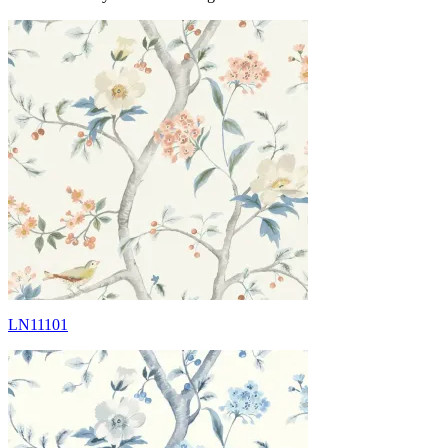
LN11101