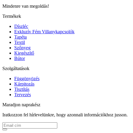
Mindenre van megoldás!
Termékek
Díszléc
Exkluzív Fém Villanykapcsolók
Tapéta
Textil
Szőnyeg
Kiegészítő
Bútor
Szolgáltatások
Függönyözés
Kárpitozás
Tisztítás
Tervezés
Maradjon naprakész
Iratkozzon fel hírlevelünkre, hogy azonnali információkhoz jusson.