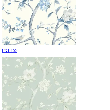
LN11102