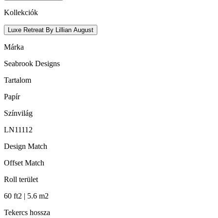
Kollekciók
Luxe Retreat By Lillian August
Márka
Seabrook Designs
Tartalom
Papír
Színvilág
LN11112
Design Match
Offset Match
Roll terület
60 ft2 | 5.6 m2
Tekercs hossza