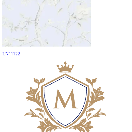
LN11122