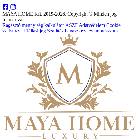
MAYA HOME Kft. 2019-2026. Copyright © Minden jog
fenntartva.
Ragasztó mennyiség kalkulátor
ÁSZF
Adatvédelem
Cookie
szabályzat
Elállási jog
Szállítás
Panaszkezelés
Impresszum