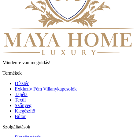
Mindenre van megoldás!
Termékek
Díszléc
Exkluzív Fém Villanykapcsolók
Tapéta
Textil
Szőnyeg
Kiegészítő
Bútor
Szolgáltatások