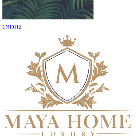
LN10112