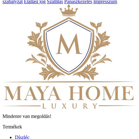
szabályzat
Elállási jog
Szállítás
Panaszkezelés
Impresszum
Mindenre van megoldás!
Termékek
Díszléc