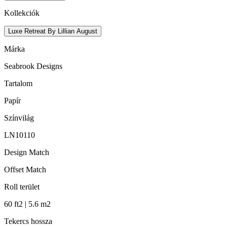
Kollekciók
Luxe Retreat By Lillian August
Márka
Seabrook Designs
Tartalom
Papír
Színvilág
LN10110
Design Match
Offset Match
Roll terület
60 ft2 | 5.6 m2
Tekercs hossza