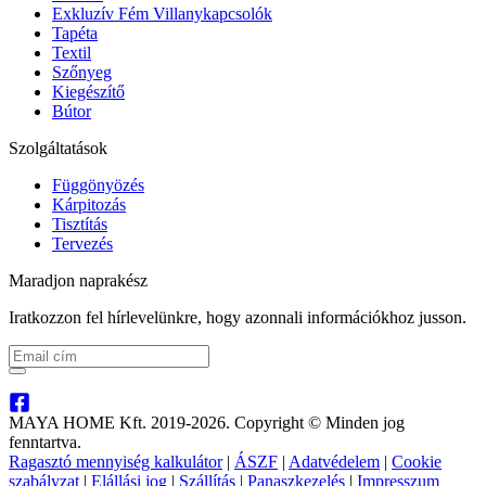
Exkluzív Fém Villanykapcsolók
Tapéta
Textil
Szőnyeg
Kiegészítő
Bútor
Szolgáltatások
Függönyözés
Kárpitozás
Tisztítás
Tervezés
Maradjon naprakész
Iratkozzon fel hírlevelünkre, hogy azonnali információkhoz jusson.
MAYA HOME Kft. 2019-2026. Copyright © Minden jog
fenntartva.
Ragasztó mennyiség kalkulátor
|
ÁSZF
|
Adatvédelem
|
Cookie
szabályzat
|
Elállási jog
|
Szállítás
|
Panaszkezelés
|
Impresszum