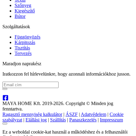
Szőnyeg
Kiegészítő
Bútor
Szolgáltatások
Függönyözés
Kárpitozás
Tisztítás
Tervezés
Maradjon naprakész
Iratkozzon fel hírlevelünkre, hogy azonnali információkhoz jusson.
MAYA HOME Kft. 2019-2026. Copyright © Minden jog
fenntartva.
Ragasztó mennyiség kalkulátor
|
ÁSZF
|
Adatvédelem
|
Cookie
szabályzat
|
Elállási jog
|
Szállítás
|
Panaszkezelés
|
Impresszum
Ez a weboldal cookie-kat használ a működéshez és a felhasználói