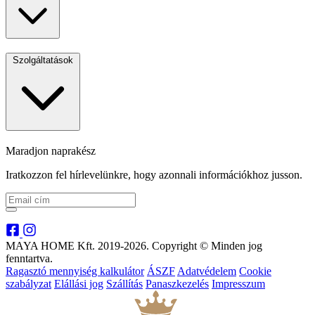
Szolgáltatások
Maradjon naprakész
Iratkozzon fel hírlevelünkre, hogy azonnali információkhoz jusson.
MAYA HOME Kft. 2019-2026. Copyright © Minden jog
fenntartva.
Ragasztó mennyiség kalkulátor
ÁSZF
Adatvédelem
Cookie
szabályzat
Elállási jog
Szállítás
Panaszkezelés
Impresszum