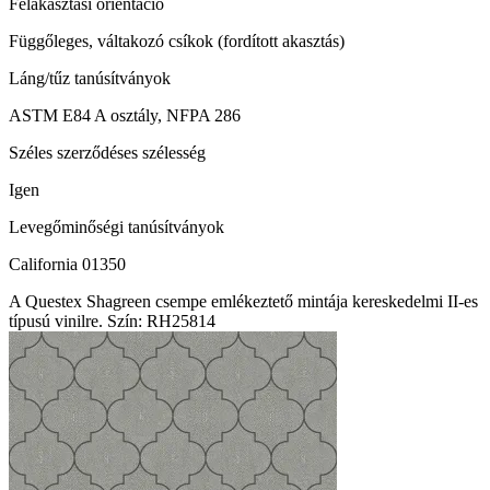
Felakasztási orientáció
Függőleges, váltakozó csíkok (fordított akasztás)
Láng/tűz tanúsítványok
ASTM E84 A osztály, NFPA 286
Széles szerződéses szélesség
Igen
Levegőminőségi tanúsítványok
California 01350
A Questex Shagreen csempe emlékeztető mintája kereskedelmi II-es
típusú vinilre. Szín: RH25814