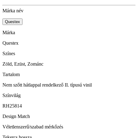
Márka név
Questex
Márka
Questex
Színes
Zöld, Ezüst, Zománc
Tartalom
Nem szőtt hátlappal rendelkező II. típusú vinil
Színvilág
RH25814
Design Match
Véletlenszerű/szabad mérkőzés
Tekercs hossza