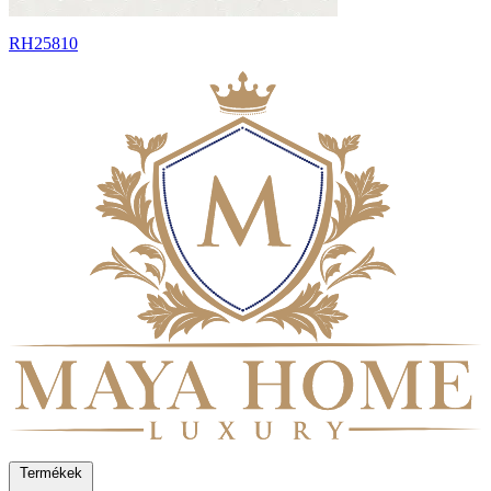
RH25810
Termékek