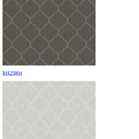
RH25804