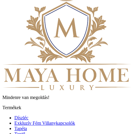
Mindenre van megoldás!
Termékek
Díszléc
Exkluzív Fém Villanykapcsolók
Tapéta
Textil