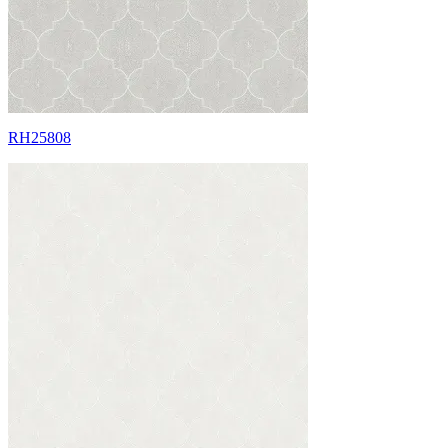
RH25808