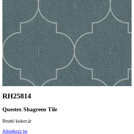
RH25814
Questex Shagreen Tile
Bruttó kisker.ár
Jelentkezz be