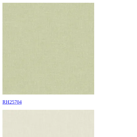
RH25704