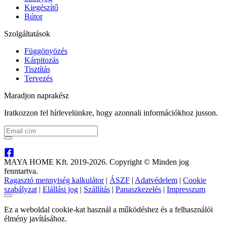
Kiegészítő
Bútor
Szolgáltatások
Függönyözés
Kárpitozás
Tisztítás
Tervezés
Maradjon naprakész
Iratkozzon fel hírlevelünkre, hogy azonnali információkhoz jusson.
MAYA HOME Kft. 2019-2026. Copyright © Minden jog
fenntartva.
Ragasztó mennyiség kalkulátor
|
ÁSZF
|
Adatvédelem
|
Cookie
szabályzat
|
Elállási jog
|
Szállítás
|
Panaszkezelés
|
Impresszum
Ez a weboldal cookie-kat használ a működéshez és a felhasználói
élmény javításához.