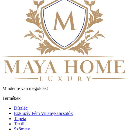
Mindenre van megoldás!
Termékek
Díszléc
Exkluzív Fém Villanykapcsolók
Tapéta
Textil
Szőnyeg