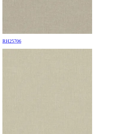
RH25706