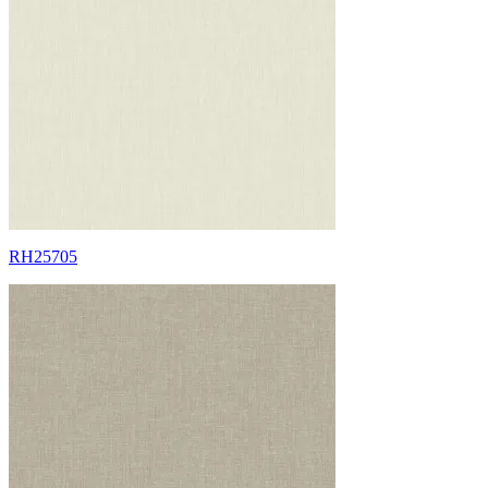
RH25705