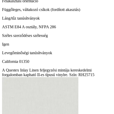
Felakasztási orientáció
Függőleges, váltakozó csíkok (fordított akasztás)
Láng/tűz tanúsítványok
ASTM E84 A osztály, NFPA 286
Széles szerződéses szélesség
Igen
Levegőminőségi tanúsítványok
California 01350
A Questex Inlay Linen feljegyzési mintája kereskedelmi
forgalomban kapható II-es típusú vinylre. Szín: RH25715