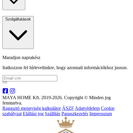
Szolgáltatások
Maradjon naprakész
Iratkozzon fel hírlevelünkre, hogy azonnali információkhoz jusson.
MAYA HOME Kft. 2019-2026. Copyright © Minden jog
fenntartva.
Ragasztó mennyiség kalkulátor
ÁSZF
Adatvédelem
Cookie
szabályzat
Elállási jog
Szállítás
Panaszkezelés
Impresszum