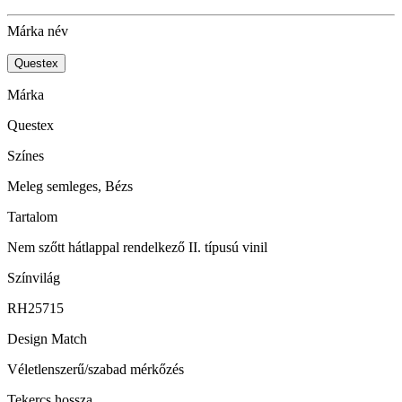
Márka név
Questex
Márka
Questex
Színes
Meleg semleges, Bézs
Tartalom
Nem szőtt hátlappal rendelkező II. típusú vinil
Színvilág
RH25715
Design Match
Véletlenszerű/szabad mérkőzés
Tekercs hossza