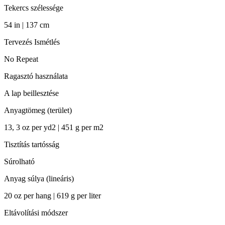
Tekercs szélessége
54 in | 137 cm
Tervezés Ismétlés
No Repeat
Ragasztó használata
A lap beillesztése
Anyagtömeg (terület)
13, 3 oz per yd2 | 451 g per m2
Tisztítás tartósság
Súrolható
Anyag súlya (lineáris)
20 oz per hang | 619 g per liter
Eltávolítási módszer