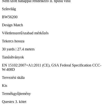
Nem szőtt hátlappal rendelkező II. típusú vinil
Színvilág
BW56200
Design Match
Véletlenszerű/szabad mérkőzés
Tekercs hossza
30 yards | 27.4 meters
Tanúsítványok
EN 15102:2007+A1:2011 (CE), GSA Federal Specification CCC-
W-408D
Tervezési skála
Kis
Termékgyűjtemény
Questex 3. kötet