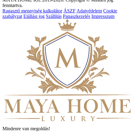
fenntartva.
Ragasztó mennyiség kalkulátor
ÁSZF
Adatvédelem
Cookie
szabályzat
Elállási jog
Szállítás
Panaszkezelés
Impresszum
Mindenre van megoldás!