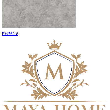
BW56218