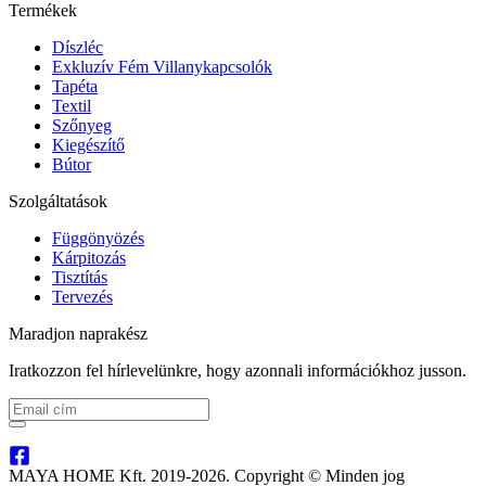
Termékek
Díszléc
Exkluzív Fém Villanykapcsolók
Tapéta
Textil
Szőnyeg
Kiegészítő
Bútor
Szolgáltatások
Függönyözés
Kárpitozás
Tisztítás
Tervezés
Maradjon naprakész
Iratkozzon fel hírlevelünkre, hogy azonnali információkhoz jusson.
MAYA HOME Kft. 2019-2026. Copyright © Minden jog