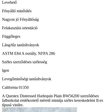
Levehető
Fényálló minősítés
Nagyon jó Fényállóság
Felakasztási orientáció
Függőleges
Láng/tűz tanúsítványok
ASTM E84 A osztály, NFPA 286
Széles szerződéses szélesség
Igen
Levegőminőségi tanúsítványok
California 01350
A Questex Distressed Harlequin Plain BW56200 szerződéses
falburkolat emlékeztető méretű mintája széles kereskedelmi II-es
típusú vinilre.