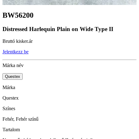
BW56200
Distressed Harlequin Plain on Wide Type II
Bruttó kisker.ár
Jelentkezz be
Márka név
Questex
Márka
Questex
Színes
Fehér, Fehér színű
Tartalom