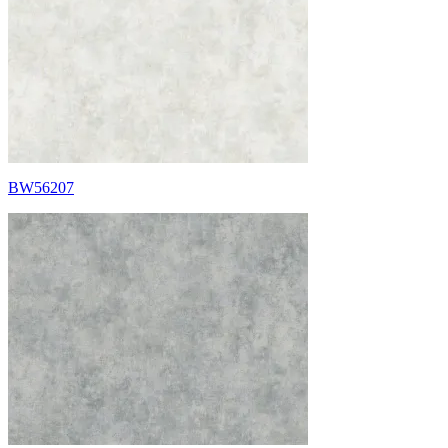
BW56207