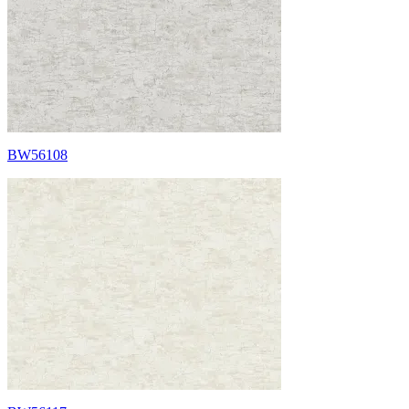
BW56108