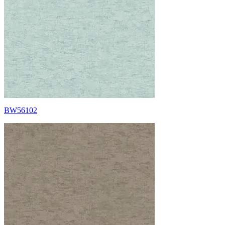
BW56102