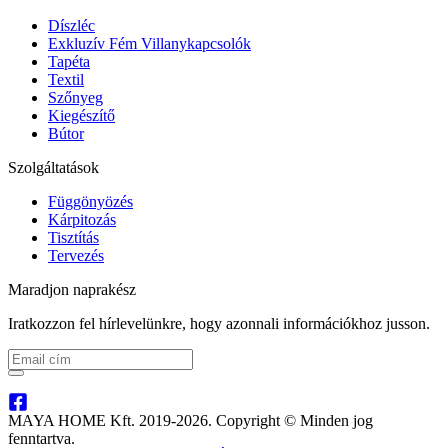
Díszléc
Exkluzív Fém Villanykapcsolók
Tapéta
Textil
Szőnyeg
Kiegészítő
Bútor
Szolgáltatások
Függönyözés
Kárpitozás
Tisztítás
Tervezés
Maradjon naprakész
Iratkozzon fel hírlevelünkre, hogy azonnali információkhoz jusson.
MAYA HOME Kft. 2019-2026. Copyright © Minden jog
fenntartva.