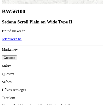
BW56100
Sedona Scroll Plain on Wide Type II
Bruttó kisker.ár
Jelentkezz be
Márka név
Questex
Márka
Questex
Színes
Hűvös semleges
Tartalom