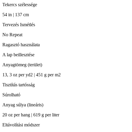
Tekercs szélessége
54 in | 137 cm
Tervezés Ismétlés
No Repeat
Ragasztó használata
A lap beillesztése
Anyagtömeg (terület)
13, 3 oz per yd2 | 451 g per m2
Tisztítás tartósság
Súrolható
Anyag súlya (lineáris)
20 oz per hang | 619 g per liter
Eltávolítási módszer