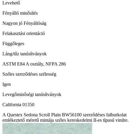
Levehető
Fényálló minősítés
Nagyon jó Fényállóság
Felakasztási orientáció
Függőleges
Láng/tűz tanúsítványok
ASTM E84 A osztály, NFPA 286
Széles szerződéses szélesség
Igen
Levegőminőségi tanúsítványok
California 01350
A Questex Sedona Scroll Plain BW56100 szerződéses falburkolat
emlékeztető méretű mintája széles kereskedelmi II-es típusú vinilre.