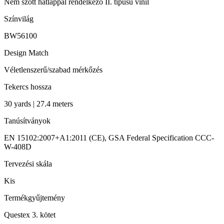
Nem szőtt hátlappal rendelkező II. típusú vinil
Színvilág
BW56100
Design Match
Véletlenszerű/szabad mérkőzés
Tekercs hossza
30 yards | 27.4 meters
Tanúsítványok
EN 15102:2007+A1:2011 (CE), GSA Federal Specification CCC-
W-408D
Tervezési skála
Kis
Termékgyűjtemény
Questex 3. kötet