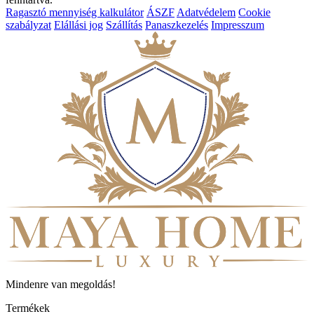
Ragasztó mennyiség kalkulátor
ÁSZF
Adatvédelem
Cookie
szabályzat
Elállási jog
Szállítás
Panaszkezelés
Impresszum
Mindenre van megoldás!
Termékek