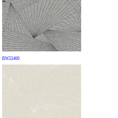
BW55400