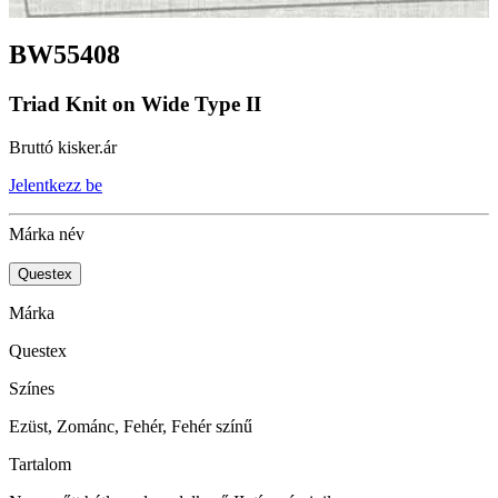
BW55408
Triad Knit on Wide Type II
Bruttó kisker.ár
Jelentkezz be
Márka név
Questex
Márka
Questex
Színes
Ezüst, Zománc, Fehér, Fehér színű
Tartalom