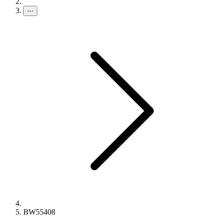
⋯
BW55408