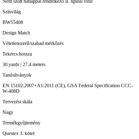
Nem szőtt hátlappal rendelkező II. típusú vinil
Színvilág
BW55408
Design Match
Véletlenszerű/szabad mérkőzés
Tekercs hossza
30 yards | 27.4 meters
Tanúsítványok
EN 15102:2007+A1:2011 (CE), GSA Federal Specification CCC-
W-408D
Tervezési skála
Nagy
Termékgyűjtemény
Questex 3. kötet