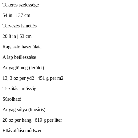
Tekercs szélessége
54 in | 137 cm
Tervezés Ismétlés
20.8 in | 53 cm
Ragasztó használata
A lap beillesztése
Anyagtömeg (terület)
13, 3 oz per yd2 | 451 g per m2
Tisztítás tartósság
Súrolható
Anyag súlya (lineáris)
20 oz per hang | 619 g per liter
Eltávolítási módszer