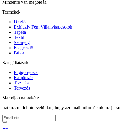
Mindenre van megoldás!
Termékek
Díszléc
Exkluzív Fém Villanykapcsolók
Tapéta
Textil
Szőnyeg
Kiegészítő
Bútor
Szolgáltatások
Függönyözés
Kárpitozás
Tisztítás
Tervezés
Maradjon naprakész
Iratkozzon fel hírlevelünkre, hogy azonnali információkhoz jusson.