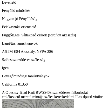
Levehető
Fényálló minősítés
Nagyon jó Fényállóság
Felakasztási orientáció
Függőleges, váltakozó csíkok (fordított akasztás)
Láng/tűz tanúsítványok
ASTM E84 A osztály, NFPA 286
Széles szerződéses szélesség
Igen
Levegőminőségi tanúsítványok
California 01350
A Questex Triad Knit BW55408 szerződéses falburkolat
emlékeztető méretű mintája széles kereskedelmi II-es típusú vinilre.