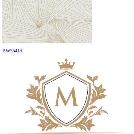
BW55415