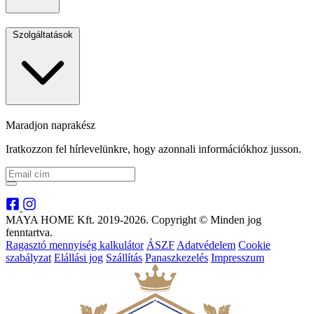
Szolgáltatások
Maradjon naprakész
Iratkozzon fel hírlevelünkre, hogy azonnali információkhoz jusson.
MAYA HOME Kft. 2019-2026. Copyright © Minden jog
fenntartva.
Ragasztó mennyiség kalkulátor
ÁSZF
Adatvédelem
Cookie
szabályzat
Elállási jog
Szállítás
Panaszkezelés
Impresszum