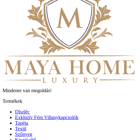
Mindenre van megoldás!
Termékek
Díszléc
Exkluzív Fém Villanykapcsolók
Tapéta
Textil
Szőnyeg
Kiegészítő