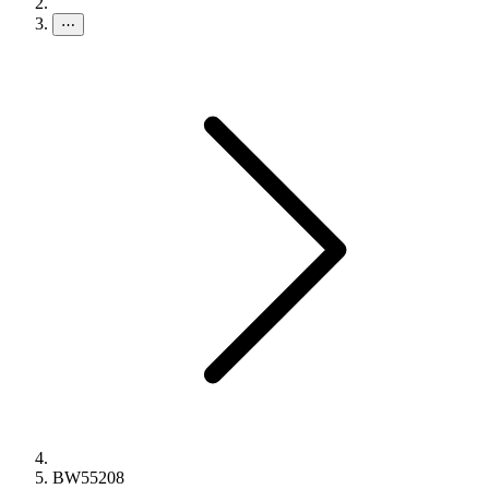
⋯
BW55208