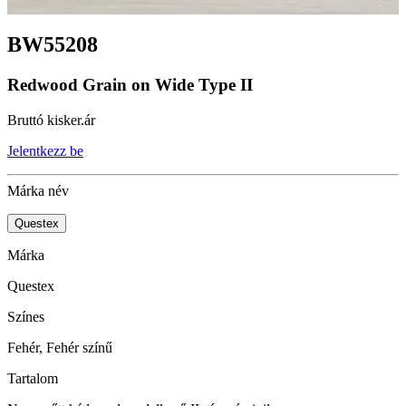
BW55208
Redwood Grain on Wide Type II
Bruttó kisker.ár
Jelentkezz be
Márka név
Questex
Márka
Questex
Színes
Fehér, Fehér színű
Tartalom