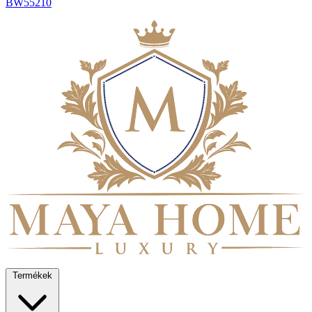
BW55210
Termékek