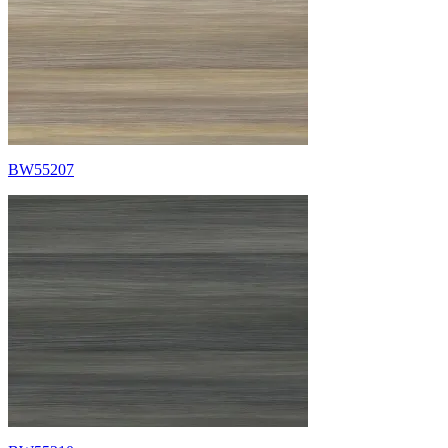
BW55207