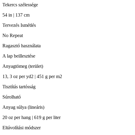
Tekercs szélessége
54 in | 137 cm
Tervezés Ismétlés
No Repeat
Ragasztó használata
A lap beillesztése
Anyagtömeg (terület)
13, 3 oz per yd2 | 451 g per m2
Tisztítás tartósság
Súrolható
Anyag súlya (lineáris)
20 oz per hang | 619 g per liter
Eltávolítási módszer