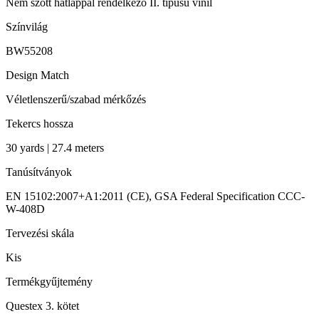
Nem szőtt hátlappal rendelkező II. típusú vinil
Színvilág
BW55208
Design Match
Véletlenszerű/szabad mérkőzés
Tekercs hossza
30 yards | 27.4 meters
Tanúsítványok
EN 15102:2007+A1:2011 (CE), GSA Federal Specification CCC-
W-408D
Tervezési skála
Kis
Termékgyűjtemény
Questex 3. kötet