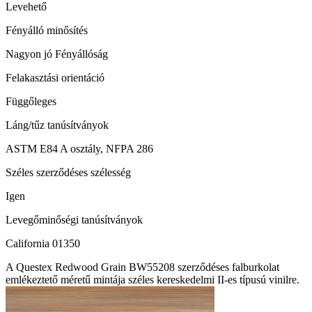
Levehető
Fényálló minősítés
Nagyon jó Fényállóság
Felakasztási orientáció
Függőleges
Láng/tűz tanúsítványok
ASTM E84 A osztály, NFPA 286
Széles szerződéses szélesség
Igen
Levegőminőségi tanúsítványok
California 01350
A Questex Redwood Grain BW55208 szerződéses falburkolat
emlékeztető méretű mintája széles kereskedelmi II-es típusú vinilre.