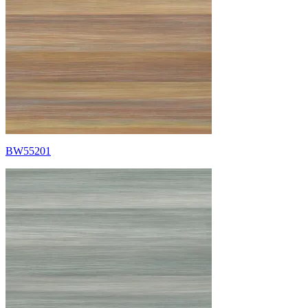
BW55201