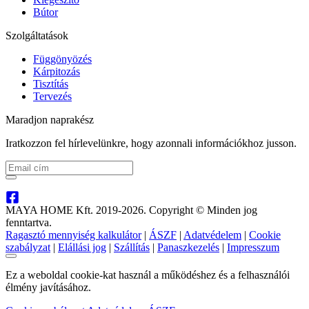
Bútor
Szolgáltatások
Függönyözés
Kárpitozás
Tisztítás
Tervezés
Maradjon naprakész
Iratkozzon fel hírlevelünkre, hogy azonnali információkhoz jusson.
MAYA HOME Kft. 2019-2026. Copyright © Minden jog
fenntartva.
Ragasztó mennyiség kalkulátor
|
ÁSZF
|
Adatvédelem
|
Cookie
szabályzat
|
Elállási jog
|
Szállítás
|
Panaszkezelés
|
Impresszum
Ez a weboldal cookie-kat használ a működéshez és a felhasználói
élmény javításához.