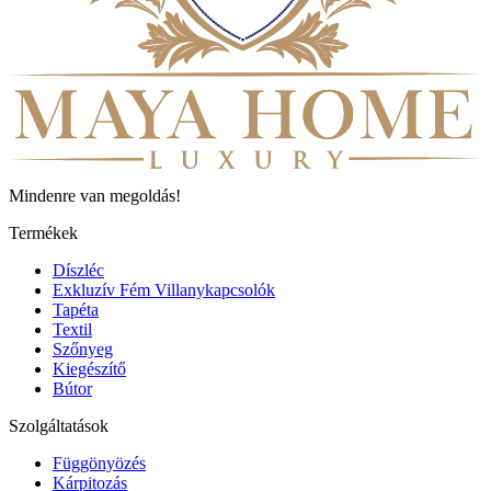
Mindenre van megoldás!
Termékek
Díszléc
Exkluzív Fém Villanykapcsolók
Tapéta
Textil
Szőnyeg
Kiegészítő
Bútor
Szolgáltatások
Függönyözés
Kárpitozás