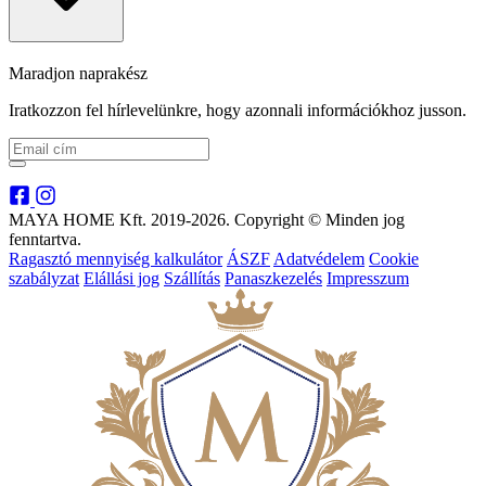
Maradjon naprakész
Iratkozzon fel hírlevelünkre, hogy azonnali információkhoz jusson.
MAYA HOME Kft. 2019-2026. Copyright © Minden jog
fenntartva.
Ragasztó mennyiség kalkulátor
ÁSZF
Adatvédelem
Cookie
szabályzat
Elállási jog
Szállítás
Panaszkezelés
Impresszum