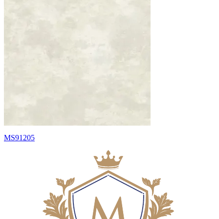
MS91205