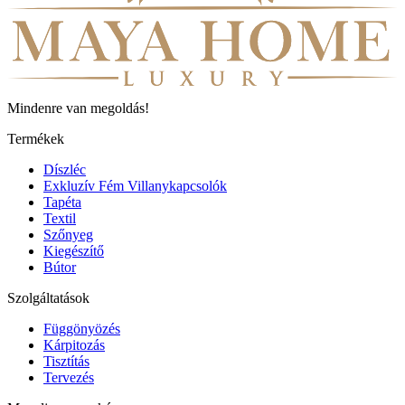
Mindenre van megoldás!
Termékek
Díszléc
Exkluzív Fém Villanykapcsolók
Tapéta
Textil
Szőnyeg
Kiegészítő
Bútor
Szolgáltatások
Függönyözés
Kárpitozás
Tisztítás
Tervezés