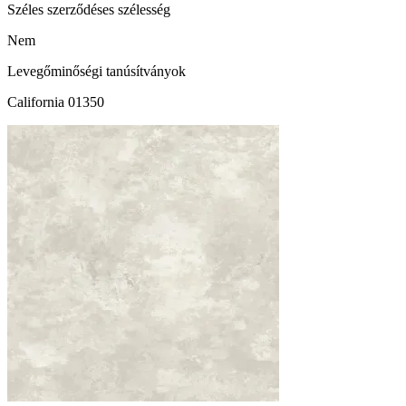
Széles szerződéses szélesség
Nem
Levegőminőségi tanúsítványok
California 01350