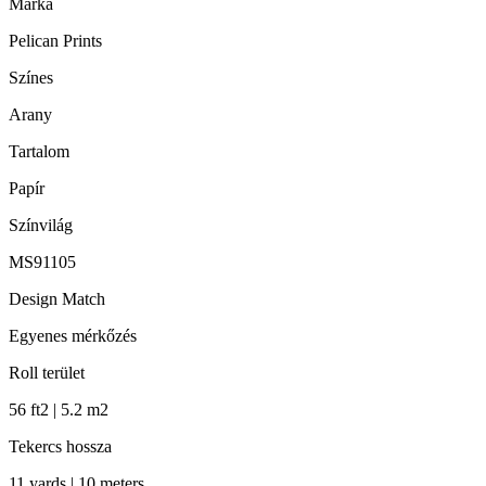
Márka
Pelican Prints
Színes
Arany
Tartalom
Papír
Színvilág
MS91105
Design Match
Egyenes mérkőzés
Roll terület
56 ft2 | 5.2 m2
Tekercs hossza
11 yards | 10 meters