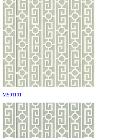
MS91101