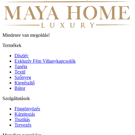
Mindenre van megoldás!
Termékek
Díszléc
Exkluzív Fém Villanykapcsolók
Tapéta
Textil
Szőnyeg
Kiegészítő
Bútor
Szolgáltatások
Függönyözés
Kárpitozás
Tisztítás
Tervezés