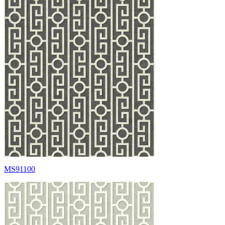
MS91100