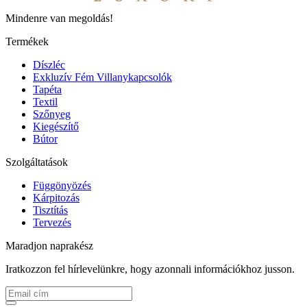
Mindenre van megoldás!
Termékek
Díszléc
Exkluzív Fém Villanykapcsolók
Tapéta
Textil
Szőnyeg
Kiegészítő
Bútor
Szolgáltatások
Függönyözés
Kárpitozás
Tisztítás
Tervezés
Maradjon naprakész
Iratkozzon fel hírlevelünkre, hogy azonnali információkhoz jusson.