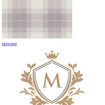
MS91009