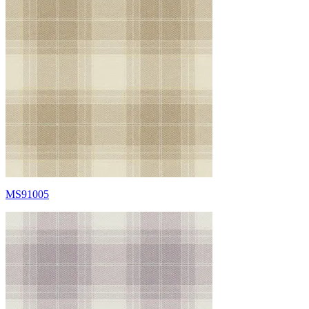
MS91005