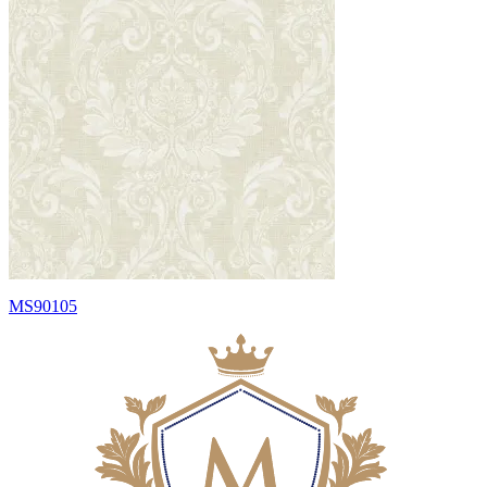
MS90105