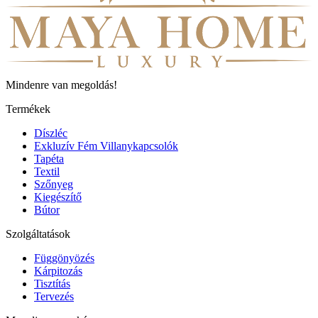
Mindenre van megoldás!
Termékek
Díszléc
Exkluzív Fém Villanykapcsolók
Tapéta
Textil
Szőnyeg
Kiegészítő
Bútor
Szolgáltatások
Függönyözés
Kárpitozás
Tisztítás
Tervezés