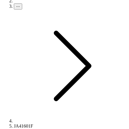
⋯
JA41601F