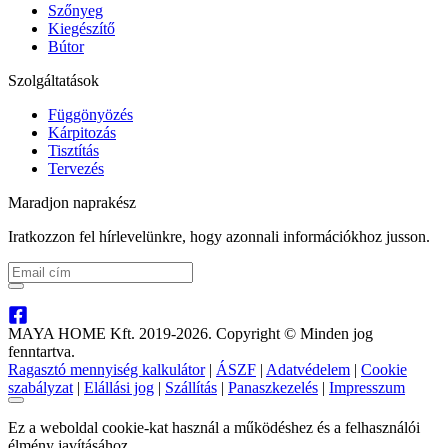
Szőnyeg
Kiegészítő
Bútor
Szolgáltatások
Függönyözés
Kárpitozás
Tisztítás
Tervezés
Maradjon naprakész
Iratkozzon fel hírlevelünkre, hogy azonnali információkhoz jusson.
MAYA HOME Kft. 2019-2026. Copyright © Minden jog
fenntartva.
Ragasztó mennyiség kalkulátor
|
ÁSZF
|
Adatvédelem
|
Cookie
szabályzat
|
Elállási jog
|
Szállítás
|
Panaszkezelés
|
Impresszum
Ez a weboldal cookie-kat használ a működéshez és a felhasználói
élmény javításához.