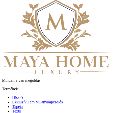
Mindenre van megoldás!
Termékek
Díszléc
Exkluzív Fém Villanykapcsolók
Tapéta
Textil