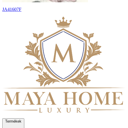
JA41607F
Termékek