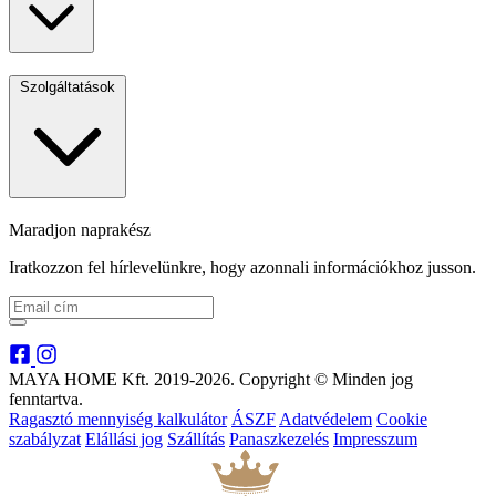
Szolgáltatások
Maradjon naprakész
Iratkozzon fel hírlevelünkre, hogy azonnali információkhoz jusson.
MAYA HOME Kft. 2019-2026. Copyright © Minden jog
fenntartva.
Ragasztó mennyiség kalkulátor
ÁSZF
Adatvédelem
Cookie
szabályzat
Elállási jog
Szállítás
Panaszkezelés
Impresszum