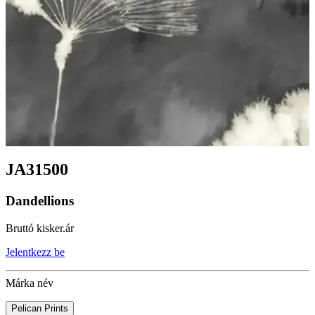
JA31500
Dandellions
Bruttó kisker.ár
Jelentkezz be
Márka név
Pelican Prints