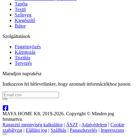
Tapéta
Textil
Szőnyeg
Kiegészítő
Bútor
Szolgáltatások
Függönyözés
Kárpitozás
Tisztítás
Tervezés
Maradjon naprakész
Iratkozzon fel hírlevelünkre, hogy azonnali információkhoz jusson.
MAYA HOME Kft. 2019-2026. Copyright © Minden jog
fenntartva.
Ragasztó mennyiség kalkulátor
|
ÁSZF
|
Adatvédelem
|
Cookie
szabályzat
|
Elállási jog
|
Szállítás
|
Panaszkezelés
|
Impresszum