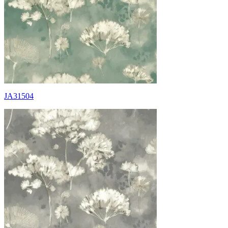
JA31504