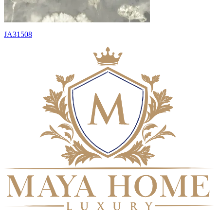
JA31508