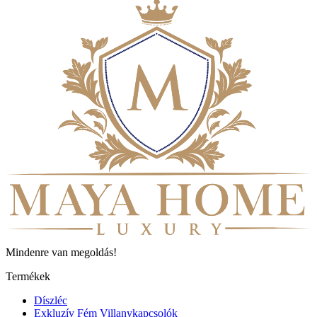
Mindenre van megoldás!
Termékek
Díszléc
Exkluzív Fém Villanykapcsolók