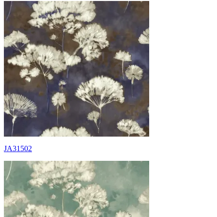
JA31502