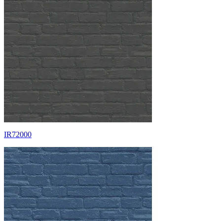
IR72000