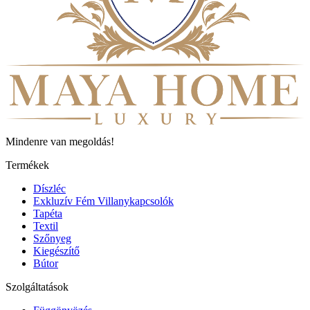
Mindenre van megoldás!
Termékek
Díszléc
Exkluzív Fém Villanykapcsolók
Tapéta
Textil
Szőnyeg
Kiegészítő
Bútor
Szolgáltatások