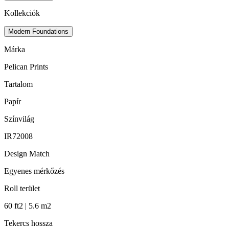
Kollekciók
Modern Foundations
Márka
Pelican Prints
Tartalom
Papír
Színvilág
IR72008
Design Match
Egyenes mérkőzés
Roll terület
60 ft2 | 5.6 m2
Tekercs hossza