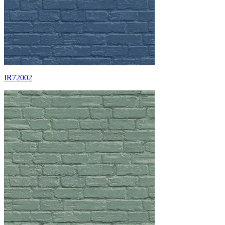
IR72002