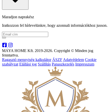
Maradjon naprakész
Iratkozzon fel hírlevelünkre, hogy azonnali információkhoz jusson.
MAYA HOME Kft. 2019-2026. Copyright © Minden jog
fenntartva.
Ragasztó mennyiség kalkulátor
ÁSZF
Adatvédelem
Cookie
szabályzat
Elállási jog
Szállítás
Panaszkezelés
Impresszum