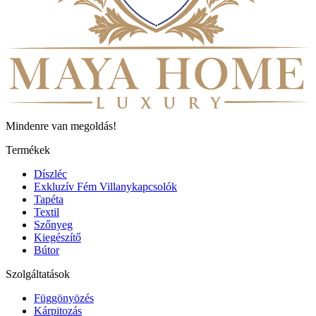
Mindenre van megoldás!
Termékek
Díszléc
Exkluzív Fém Villanykapcsolók
Tapéta
Textil
Szőnyeg
Kiegészítő
Bútor
Szolgáltatások
Függönyözés
Kárpitozás