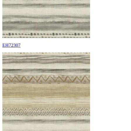
EH72307