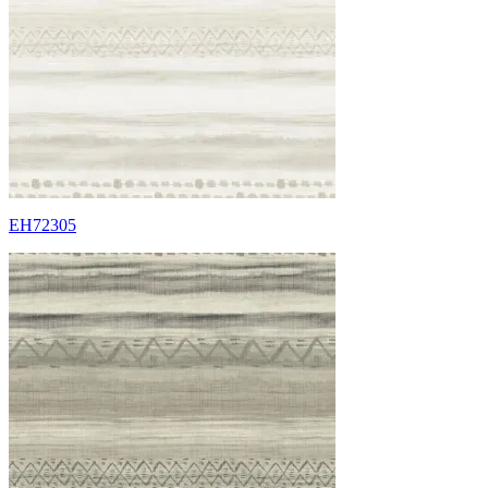
EH72305