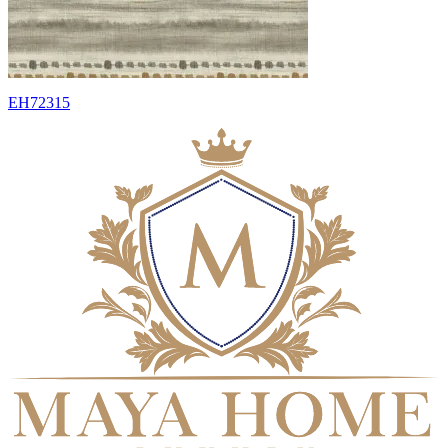
EH72315