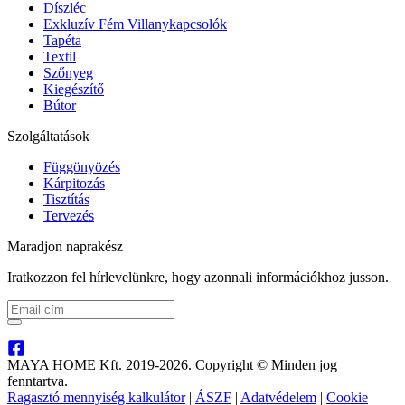
Díszléc
Exkluzív Fém Villanykapcsolók
Tapéta
Textil
Szőnyeg
Kiegészítő
Bútor
Szolgáltatások
Függönyözés
Kárpitozás
Tisztítás
Tervezés
Maradjon naprakész
Iratkozzon fel hírlevelünkre, hogy azonnali információkhoz jusson.
MAYA HOME Kft. 2019-2026. Copyright © Minden jog
fenntartva.
Ragasztó mennyiség kalkulátor
|
ÁSZF
|
Adatvédelem
|
Cookie