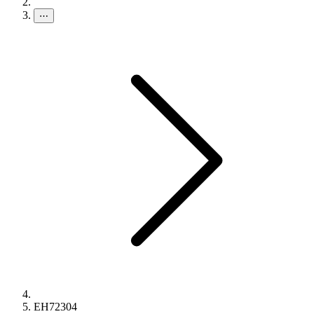
⋯
EH72304