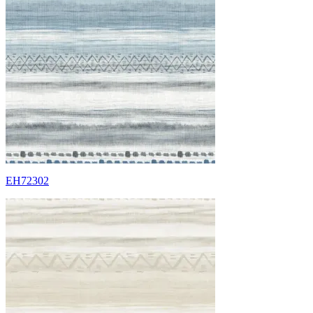
EH72302