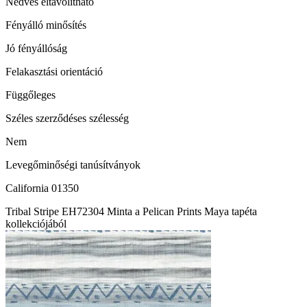
Nedves eltávolítható
Fényálló minősítés
Jó fényállóság
Felakasztási orientáció
Függőleges
Széles szerződéses szélesség
Nem
Levegőminőségi tanúsítványok
California 01350
Tribal Stripe EH72304 Minta a Pelican Prints Maya tapéta
kollekciójából