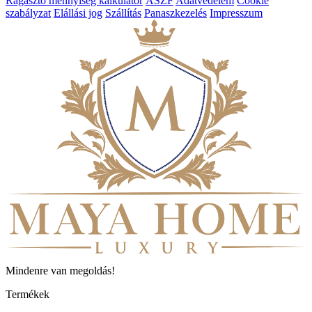
Ragasztó mennyiség kalkulátor
ÁSZF
Adatvédelem
Cookie
szabályzat
Elállási jog
Szállítás
Panaszkezelés
Impresszum
Mindenre van megoldás!
Termékek