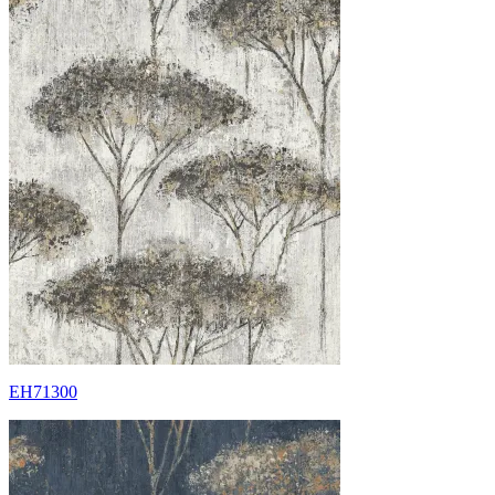
EH71300