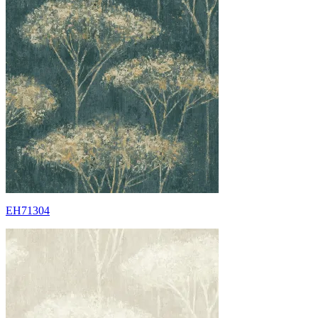
EH71304