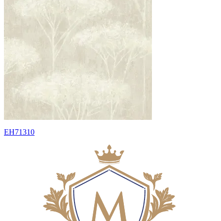
EH71310