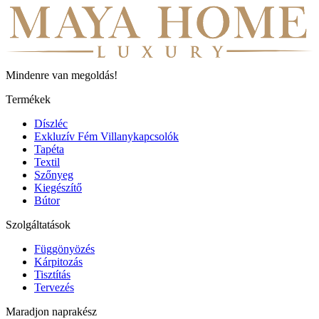
Mindenre van megoldás!
Termékek
Díszléc
Exkluzív Fém Villanykapcsolók
Tapéta
Textil
Szőnyeg
Kiegészítő
Bútor
Szolgáltatások
Függönyözés
Kárpitozás
Tisztítás
Tervezés
Maradjon naprakész