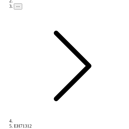
⋯
EH71312