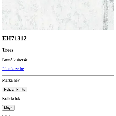
EH71312
Trees
Bruttó kisker.ár
Jelentkezz be
Márka név
Pelican Prints
Kollekciók
Maya