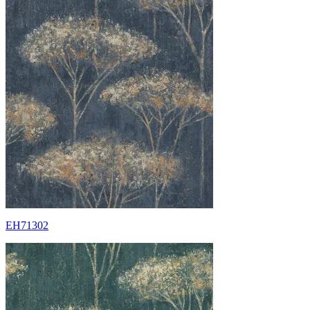
EH71302