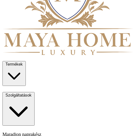
Termékek
Szolgáltatások
Maradjon naprakész