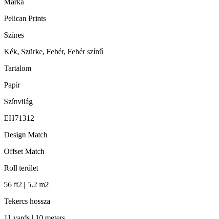
Márka
Pelican Prints
Színes
Kék, Szürke, Fehér, Fehér színű
Tartalom
Papír
Színvilág
EH71312
Design Match
Offset Match
Roll terület
56 ft2 | 5.2 m2
Tekercs hossza
11 yards | 10 meters