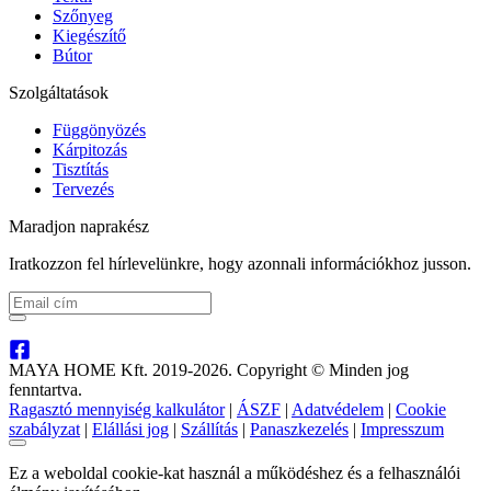
Szőnyeg
Kiegészítő
Bútor
Szolgáltatások
Függönyözés
Kárpitozás
Tisztítás
Tervezés
Maradjon naprakész
Iratkozzon fel hírlevelünkre, hogy azonnali információkhoz jusson.
MAYA HOME Kft. 2019-2026. Copyright © Minden jog
fenntartva.
Ragasztó mennyiség kalkulátor
|
ÁSZF
|
Adatvédelem
|
Cookie
szabályzat
|
Elállási jog
|
Szállítás
|
Panaszkezelés
|
Impresszum
Ez a weboldal cookie-kat használ a működéshez és a felhasználói