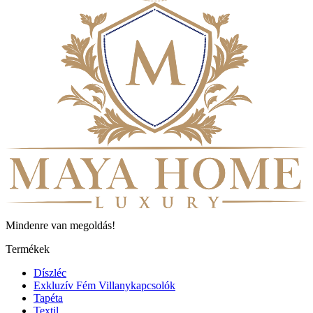
Mindenre van megoldás!
Termékek
Díszléc
Exkluzív Fém Villanykapcsolók
Tapéta
Textil