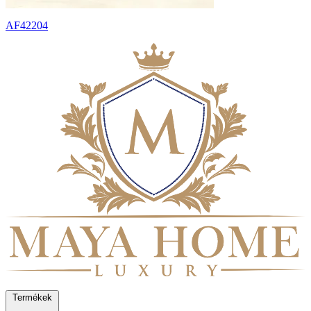
AF42204
Termékek