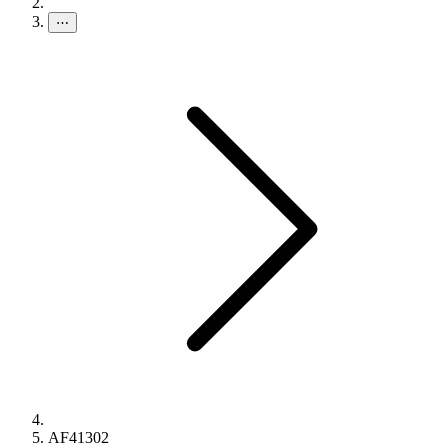
⋯
AF41302