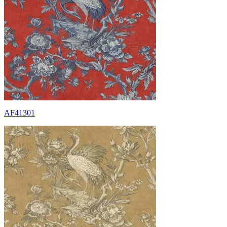
AF41301