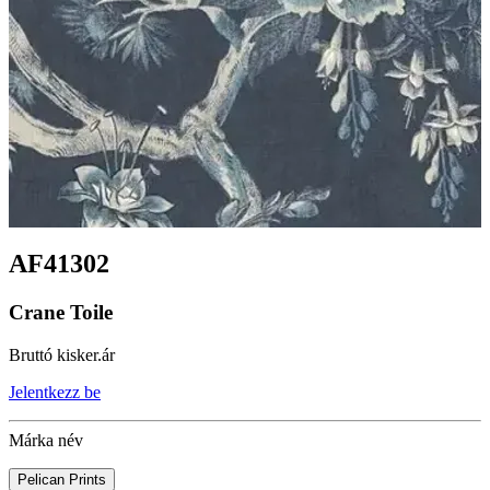
AF41302
Crane Toile
Bruttó kisker.ár
Jelentkezz be
Márka név
Pelican Prints