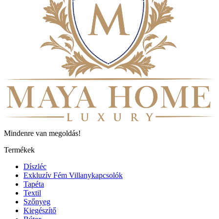
Mindenre van megoldás!
Termékek
Díszléc
Exkluzív Fém Villanykapcsolók
Tapéta
Textil
Szőnyeg
Kiegészítő