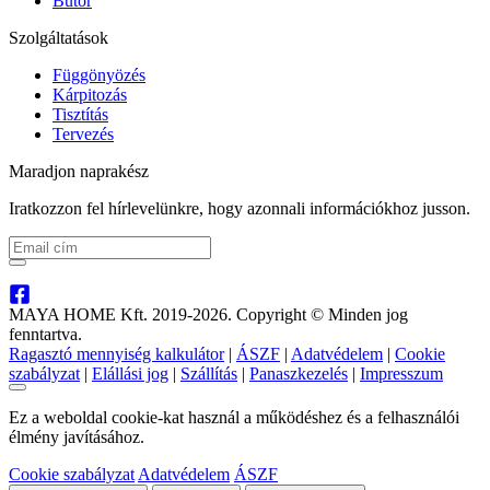
Bútor
Szolgáltatások
Függönyözés
Kárpitozás
Tisztítás
Tervezés
Maradjon naprakész
Iratkozzon fel hírlevelünkre, hogy azonnali információkhoz jusson.
MAYA HOME Kft. 2019-2026. Copyright © Minden jog
fenntartva.
Ragasztó mennyiség kalkulátor
|
ÁSZF
|
Adatvédelem
|
Cookie
szabályzat
|
Elállási jog
|
Szállítás
|
Panaszkezelés
|
Impresszum
Ez a weboldal cookie-kat használ a működéshez és a felhasználói
élmény javításához.
Cookie szabályzat
Adatvédelem
ÁSZF