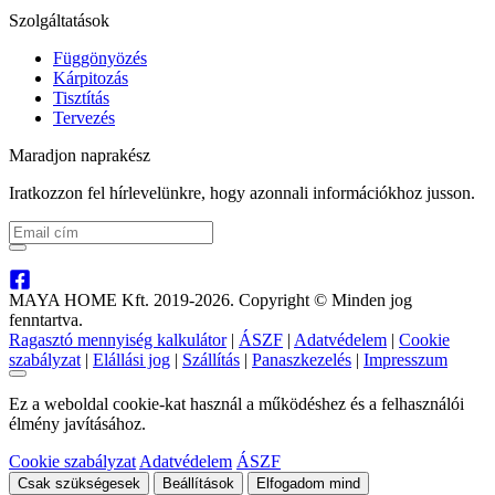
Szolgáltatások
Függönyözés
Kárpitozás
Tisztítás
Tervezés
Maradjon naprakész
Iratkozzon fel hírlevelünkre, hogy azonnali információkhoz jusson.
MAYA HOME Kft. 2019-2026. Copyright © Minden jog
fenntartva.
Ragasztó mennyiség kalkulátor
|
ÁSZF
|
Adatvédelem
|
Cookie
szabályzat
|
Elállási jog
|
Szállítás
|
Panaszkezelés
|
Impresszum
Ez a weboldal cookie-kat használ a működéshez és a felhasználói
élmény javításához.
Cookie szabályzat
Adatvédelem
ÁSZF
Csak szükségesek
Beállítások
Elfogadom mind