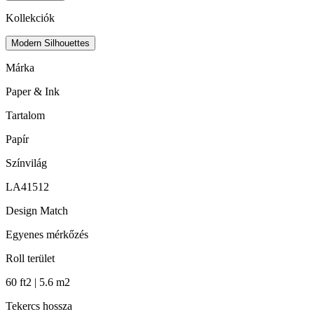
Kollekciók
Modern Silhouettes
Márka
Paper & Ink
Tartalom
Papír
Színvilág
LA41512
Design Match
Egyenes mérkőzés
Roll terület
60 ft2 | 5.6 m2
Tekercs hossza