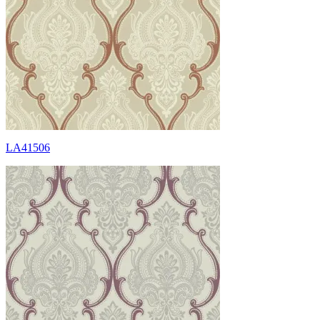
LA41506