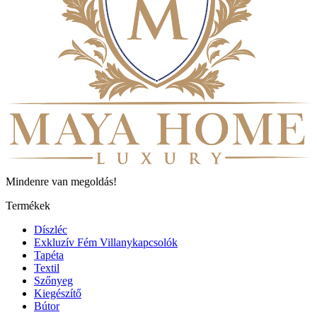
Mindenre van megoldás!
Termékek
Díszléc
Exkluzív Fém Villanykapcsolók
Tapéta
Textil
Szőnyeg
Kiegészítő
Bútor