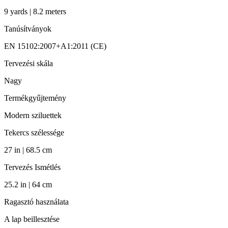
9 yards | 8.2 meters
Tanúsítványok
EN 15102:2007+A1:2011 (CE)
Tervezési skála
Nagy
Termékgyűjtemény
Modern sziluettek
Tekercs szélessége
27 in | 68.5 cm
Tervezés Ismétlés
25.2 in | 64 cm
Ragasztó használata
A lap beillesztése