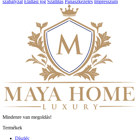
szabályzat
Elállási jog
Szállítás
Panaszkezelés
Impresszum
Mindenre van megoldás!
Termékek
Díszléc