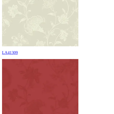
LA41309