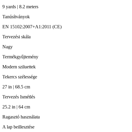
9 yards | 8.2 meters
Tanúsítványok
EN 15102:2007+A1:2011 (CE)
Tervezési skála
Nagy
Termékgyűjtemény
Modern sziluettek
Tekercs szélessége
27 in | 68.5 cm
Tervezés Ismétlés
25.2 in | 64 cm
Ragasztó használata
A lap beillesztése