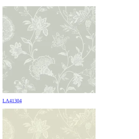
LA41304