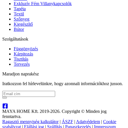
Exkluzív Fém Villanykapcsolók
Tapéta
Textil
Szőnyeg
Kiegészítő
Bútor
Szolgáltatások
Függönyözés
Kárpitozás
Tisztítás
Tervezés
Maradjon naprakész
Iratkozzon fel hírlevelünkre, hogy azonnali információkhoz jusson.
MAYA HOME Kft. 2019-2026. Copyright © Minden jog
fenntartva.
Ragasztó mennyiség kalkulátor
|
ÁSZF
|
Adatvédelem
|
Cookie
szabályzat
|
Elállási jog
|
Szállítás
|
Panaszkezelés
|
Impresszum