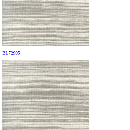
BL72905