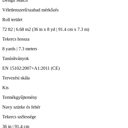
Design Match
Véletlenszerű/szabad mérkőzés
Roll terület
72 ft2 | 6.68 m2 (36 in x 8 yd | 91.4 cm x 7.3 m)
Tekercs hossza
8 yards | 7.3 meters
Tanúsítványok
EN 15102:2007+A1:2011 (CE)
Tervezési skála
Kis
Termékgyűjtemény
Navy szürke és fehér
Tekercs szélessége
36 in | 91.4 cm