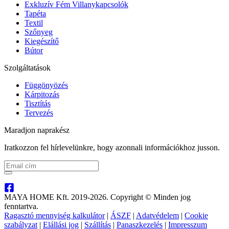
Exkluzív Fém Villanykapcsolók
Tapéta
Textil
Szőnyeg
Kiegészítő
Bútor
Szolgáltatások
Függönyözés
Kárpitozás
Tisztítás
Tervezés
Maradjon naprakész
Iratkozzon fel hírlevelünkre, hogy azonnali információkhoz jusson.
MAYA HOME Kft. 2019-2026. Copyright © Minden jog
fenntartva.
Ragasztó mennyiség kalkulátor
|
ÁSZF
|
Adatvédelem
|
Cookie
szabályzat
|
Elállási jog
|
Szállítás
|
Panaszkezelés
|
Impresszum