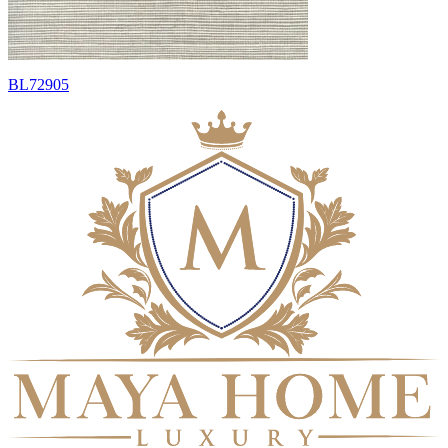
BL72905