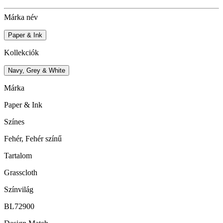
Márka név
Paper & Ink
Kollekciók
Navy, Grey & White
Márka
Paper & Ink
Színes
Fehér, Fehér színű
Tartalom
Grasscloth
Színvilág
BL72900