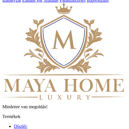
szabályzat
Elállási jog
Szállítás
Panaszkezelés
Impresszum
Mindenre van megoldás!
Termékek
Díszléc